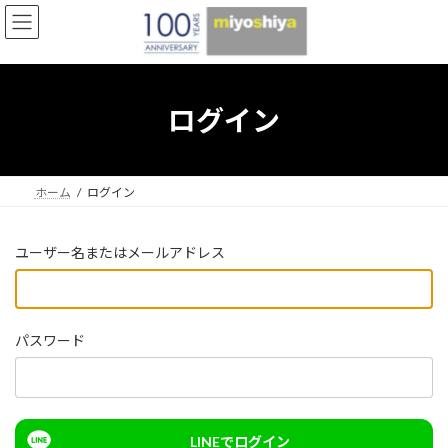
コ
ナ
ン
ビ
テ
ゲ
ン
ー
ツ
シ
へ
ョ
ログイン
ス
ン
キ
に
ッ
移
プ
動
ホーム
ログイン
ユーザー名またはメールアドレス
パスワード
LINEでログイン