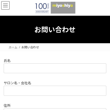
コ
ナ
ン
ビ
テ
ゲ
ン
ー
ツ
シ
へ
ョ
お問い合わせ
ス
ン
キ
に
ッ
移
プ
動
ホーム
お問い合わせ
氏名
サロン名・会社名
住所