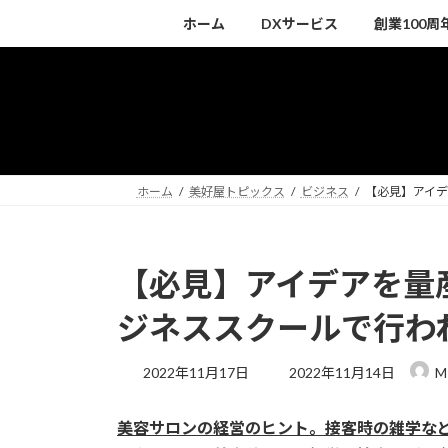
コ
ナ
ホーム
DXサービス
創業100
ン
ビ
テ
ゲ
ン
ー
ツ
シ
へ
ョ
ス
ン
キ
に
ホーム
美好屋トピックス
ビジネス
【必見】アイデ
ッ
移
プ
動
【必見】アイデアを量
ジネススクールで行わ
最
2022年11月17日
2022年11月14日
M
終
更
美容サロンの経営のヒント。接客時の雑学な
新
日