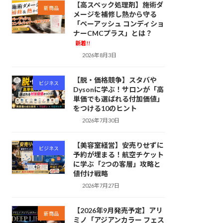
【高スペック処理剤】施術ダ
新商品
メージを補修し熱から守る
「ペーアッシュ コンディショ
ナーCMCプラス」とは？
新着!!
2026年8月3日
【脱・価格競争】スタバや
ビジネス
Dysonに学ぶ！サロンが「高
単価でも選ばれる付加価値」
をつける10のヒント
2026年7月30日
【美容室経営】安売りせずに
ビジネス
予約が埋まる！航空チケット
に学ぶ「2つの客層」攻略と
値付け戦略
2026年7月27日
【2026年9月発売予定】アリ
新商品
ミノ「アジアンカラー フェス