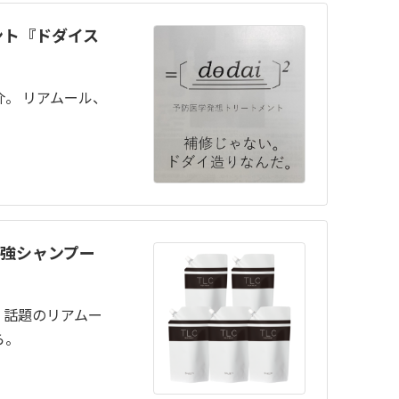
ント『ドダイス
？
。 リアムール、
。
最強シャンプー
。話題のリアムー
ら。