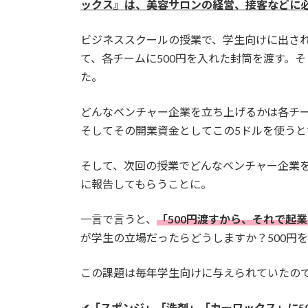
ックス』は、美容サロンの経営、接客などに
時
:
ビジネススクールの授業で、学生向けに出さ
て、各チームに500円を入れた封筒を渡す。そ
た。
どんなベンチャー企業を立ち上げるかは各チ
そしてその開業資金としてこの5ドルを使う
そして、次回の授業でどんなベンチャー企業
に報告してもらうことに。
一言で言うと、
「500円渡すから、それで起
が学生の立場だったらどうしますか？500円
この課題は毎年学生向けに与えられていたの
✔「スポンジ」「洗剤」「カーワックス」に5