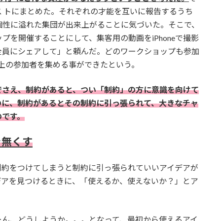
 トにまとめた。それぞれの才能を互いに報告するうち
個性に溢れた集団が出来上がることに気づいた。そこで、
を開催することにして、集客用の動画をiPhoneで撮影
全員にシェアして」と頼んだ。どのワークショップも参加
以上の参加者を集める事ができたという。
でさえ、制約があると、つい「制約」の方に意識を向けて
のに、制約があるとその制約に引っ張られて、大きなチャ
のです。
を無くす
制約をつけてしまうと制約に引っ張られていいアイデアが
デアを見つけるときに、「使えるか、使えないか？」とア
ーん、どうしようか。。。となって、最初から使えるアイ