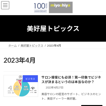
コ
ナ
ン
ビ
テ
ゲ
ン
ー
ツ
シ
へ
ョ
美好屋トピックス
ス
ン
キ
に
ッ
移
プ
動
ホーム
美好屋トピックス
2023年4月
2023年4月
サロン接客にも必須！第一印象でビジネ
ビジネス
スが決まるというのは本当なのか？
2023年4月27日
美容サロンの経営のサポート、ビジネスのヒン
ト、美容ディーラー美好屋。