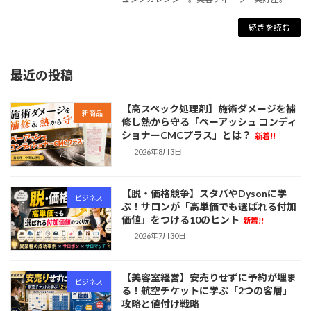
続きを読む
最近の投稿
【高スペック処理剤】施術ダメージを補
新商品
修し熱から守る「ペーアッシュ コンディ
ショナーCMCプラス」とは？
新着!!
2026年8月3日
【脱・価格競争】スタバやDysonに学
ビジネス
ぶ！サロンが「高単価でも選ばれる付加
価値」をつける10のヒント
新着!!
2026年7月30日
【美容室経営】安売りせずに予約が埋ま
ビジネス
る！航空チケットに学ぶ「2つの客層」
攻略と値付け戦略