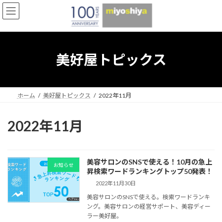
コ
ナ
ン
ビ
テ
ゲ
ン
ー
ツ
シ
へ
ョ
美好屋トピックス
ス
ン
キ
に
ッ
移
プ
動
ホーム
美好屋トピックス
2022年11月
2022年11月
美容サロンのSNSで使える！10月の急上
お知らせ
昇検索ワードランキングトップ50発表！
2022年11月30日
美容サロンのSNSで使える。検索ワードランキ
ング。美容サロンの経営サポート、美容ディー
ラー美好屋。