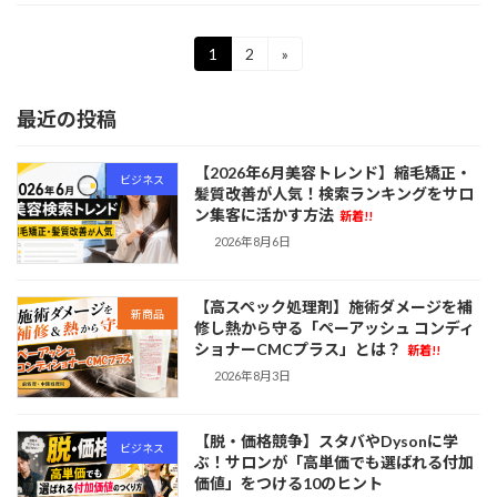
投
1
2
»
固
固
定
定
稿
ペ
ペ
最近の投稿
ー
ー
の
ジ
ジ
ペ
【2026年6月美容トレンド】縮毛矯正・
ビジネス
髪質改善が人気！検索ランキングをサロ
ー
ン集客に活かす方法
新着!!
ジ
2026年8月6日
送
【高スペック処理剤】施術ダメージを補
り
新商品
修し熱から守る「ペーアッシュ コンディ
ショナーCMCプラス」とは？
新着!!
2026年8月3日
【脱・価格競争】スタバやDysonに学
ビジネス
ぶ！サロンが「高単価でも選ばれる付加
価値」をつける10のヒント