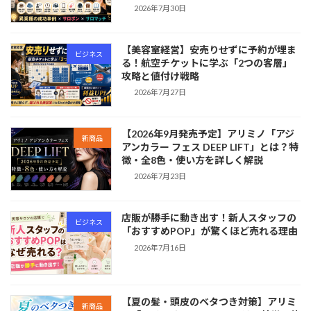
2026年7月30日
【美容室経営】安売りせずに予約が埋ま
ビジネス
る！航空チケットに学ぶ「2つの客層」
攻略と値付け戦略
2026年7月27日
【2026年9月発売予定】アリミノ「アジ
新商品
アンカラー フェス DEEP LIFT」とは？特
徴・全8色・使い方を詳しく解説
2026年7月23日
店販が勝手に動き出す！新人スタッフの
ビジネス
「おすすめPOP」が驚くほど売れる理由
2026年7月16日
【夏の髪・頭皮のベタつき対策】アリミ
新商品