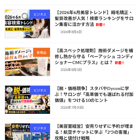
【2026年6月美容トレンド】縮毛矯正・
ビジネス
髪質改善が人気！検索ランキングをサロ
ン集客に活かす方法
新着!!
2026年8月6日
【高スペック処理剤】施術ダメージを補
新商品
修し熱から守る「ペーアッシュ コンディ
ショナーCMCプラス」とは？
新着!!
2026年8月3日
【脱・価格競争】スタバやDysonに学
ビジネス
ぶ！サロンが「高単価でも選ばれる付加
価値」をつける10のヒント
2026年7月30日
【美容室経営】安売りせずに予約が埋ま
ビジネス
る！航空チケットに学ぶ「2つの客層」
攻略と値付け戦略