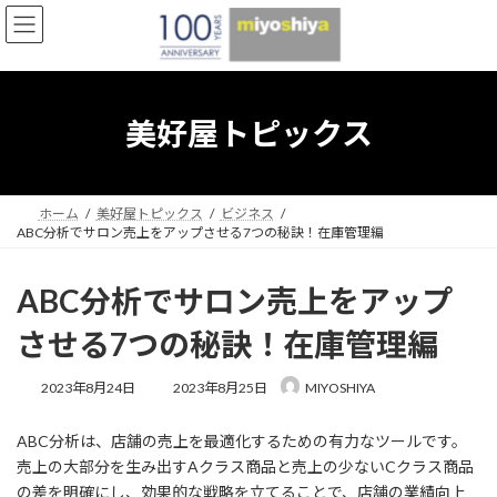
コ
ナ
ン
ビ
テ
ゲ
ン
ー
ツ
シ
へ
ョ
美好屋トピックス
ス
ン
キ
に
ッ
移
プ
動
ホーム
美好屋トピックス
ビジネス
ABC分析でサロン売上をアップさせる7つの秘訣！在庫管理編
ABC分析でサロン売上をアップ
させる7つの秘訣！在庫管理編
最
2023年8月24日
2023年8月25日
MIYOSHIYA
終
更
ABC分析は、店舗の売上を最適化するための有力なツールです。
新
日
売上の大部分を生み出すAクラス商品と売上の少ないCクラス商品
時
の差を明確にし、効果的な戦略を立てることで、店舗の業績向上