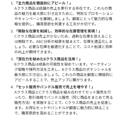
「主力商品を徹底的にアピール！」
Aクラス商品は店舗の売上を牽引する存在です。これらの商
品の魅力を最大限に引き出すために、特別なプロモーション
やキャンペーンを展開しましょう。顧客にとって魅力的な情
報を提供し、購買意欲を刺激する工夫が大切です。
「無駄な在庫を削減し、効率的な在庫管理を実現！」
Cクラス商品は売上が少ないため、過剰な在庫を抱えること
は無駄です。ABC分析の結果を踏まえて、在庫を適正化しま
しょう。必要な在庫を最適化することで、コスト削減と効率
の向上が期待できます。
「潜在力を秘めたBクラス商品を活用！」
Bクラス商品は成長の可能性を秘めています。マーケティン
グ戦略や陳列方法を工夫し、Bクラス商品のポテンシャルを
最大限に引き出しましょう。これらの商品を顧客に積極的に
アピールすることで、売上アップに繋がります。
「セット販売やバンドル販売で売上を増やす！」
Aクラス商品とCクラス商品を組み合わせてセット販売を行
ったり、割引価格でバンドル販売（同じ商品をまとめて売る
販売方法）を実施することで、Cクラス商品の売上を促進し
ます。お得なセットやバンドルが顧客に魅力的に映ること
で、購買意欲を高めることができます。