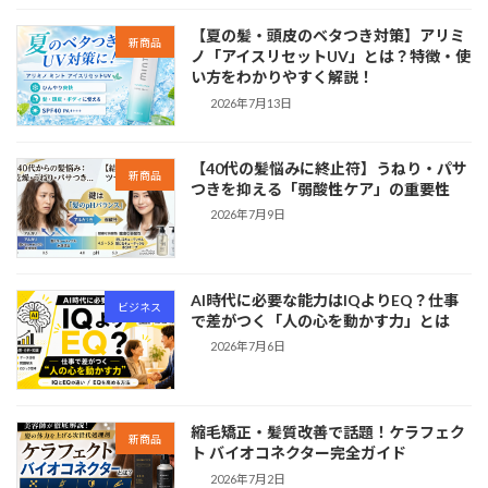
【夏の髪・頭皮のベタつき対策】アリミ
新商品
ノ「アイスリセットUV」とは？特徴・使
い方をわかりやすく解説！
2026年7月13日
【40代の髪悩みに終止符】うねり・パサ
新商品
つきを抑える「弱酸性ケア」の重要性
2026年7月9日
AI時代に必要な能力はIQよりEQ？仕事
ビジネス
で差がつく「人の心を動かす力」とは
2026年7月6日
縮毛矯正・髪質改善で話題！ケラフェク
新商品
ト バイオコネクター完全ガイド
2026年7月2日