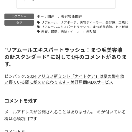
ボーテ関連
、
美容技術関連
カテゴリー
リアムール、リアボーテ、美容ディーラー、美好屋、正規代理
タグ
リアムールエキスパートラッシュ、まつ毛美容液、ヒト幹細胞
美容、健康、美容ディーラー、美好屋
“
リアムールエキスパートラッシュ：まつ毛美容液
の新スタンダード
” に対して1件のコメントがありま
す。
ピンバック:
2024 アリミノ新ミント「ナイトケア」は夏の髪を救
い寝ている間に髪をいたわります – 美好屋商店DXサービス
コメントを残す
メールアドレスが公開されることはありません。
※
が付いている
欄は必須項目です
コメント
※