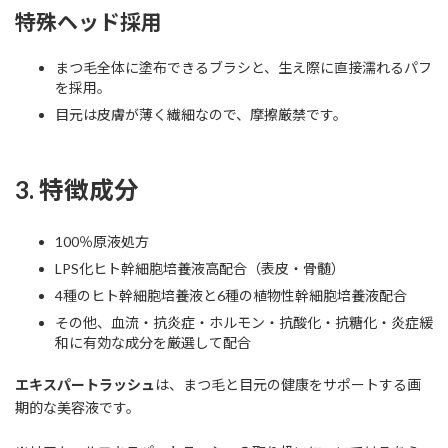
特殊ヘッド採用
まつ毛全体に塗布できるブラシと、生え際に直接濡れるパフ
を採用。
目元は皮膚が薄く繊細なので、摩擦厳禁です。
3. 特徴成分
100％原液処方
LPS化ヒト幹細胞培養液高配合（表皮・骨髄）
4種のヒト幹細胞培養液と6種の植物性幹細胞培養液配合
その他、血流・抗炎症・ホルモン・抗酸化・抗糖化・炎症緩
和に有効な成分を厳選して配合
エキスパートラッシュ
は、まつ毛と目元の健康をサポートする画
期的な美容液です。