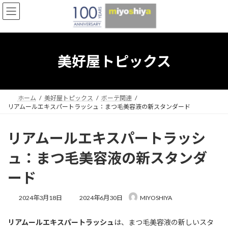
コ
ナ
ン
ビ
テ
ゲ
ン
ー
ツ
シ
へ
ョ
美好屋トピックス
ス
ン
キ
に
ッ
移
プ
動
ホーム
美好屋トピックス
ボーテ関連
リアムールエキスパートラッシュ：まつ毛美容液の新スタンダード
リアムールエキスパートラッシ
ュ：まつ毛美容液の新スタンダ
ード
最
2024年3月18日
2024年6月30日
MIYOSHIYA
終
更
リアムールエキスパートラッシュ
は、まつ毛美容液の新しいスタ
新