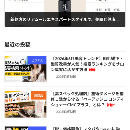
新処方のリアムールエキスパートスタイルで、美肌と健康を叶えよう！
2024年3月21日
最近の投稿
【2026年6月美容トレンド】縮毛矯正・
ビジネス
髪質改善が人気！検索ランキングをサロ
ン集客に活かす方法
新着!!
2026年8月6日
【高スペック処理剤】施術ダメージを補
新商品
修し熱から守る「ペーアッシュ コンディ
ショナーCMCプラス」とは？
新着!!
2026年8月3日
【脱・価格競争】スタバやDysonに学