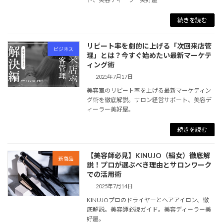
続きを読む
リピート率を劇的に上げる「次回来店管
ビジネス
理」とは？今すぐ始めたい最新マーケテ
ィング術
2025年7月17日
美容室のリピート率を上げる最新マーケティン
グ術を徹底解説。サロン経営サポート、美容デ
ィーラー美好屋。
続きを読む
【美容師必見】KINUJO（絹女）徹底解
新商品
説！プロが選ぶべき理由とサロンワーク
での活用術
2025年7月14日
KINUJOプロのドライヤーとヘアアイロン、徹
底解説。美容師必読ガイド。美容ディーラー美
好屋。