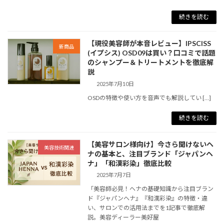
続きを読む
【現役美容師が本音レビュー】IPSCISS
新商品
(イプシス) OSD09は買い？口コミで話題
のシャンプー＆トリートメントを徹底解
説
2025年7月10日
OSDの特徴や使い方を音声でも解説してい […]
続きを読む
【美容サロン様向け】今さら聞けないヘ
美容技術関連
ナの基本と、注目ブランド「ジャパンヘ
ナ」「和漢彩染」徹底比較
2025年7月7日
「美容師必見！ヘナの基礎知識から注目ブラン
ド『ジャパンヘナ』『和漢彩染』の特徴・違
い、サロンでの活用法までを1記事で徹底解
説。美容ディーラー美好屋