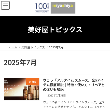
コ
ナ
ン
ビ
テ
ゲ
ン
ー
ツ
シ
へ
ョ
美好屋トピックス
ス
ン
キ
に
ッ
移
プ
動
ホーム
美好屋トピックス
2025年7月
2025年7月
ウェラ「アルタイム スムース」全5アイ
新商品
テム徹底解説｜特徴・使い方・リペアと
の違いも解説
2025年7月31日
ウェラの新ライン「アルタイム スムース」全5
アイテムの特徴や使い方、アルタイム リペアと