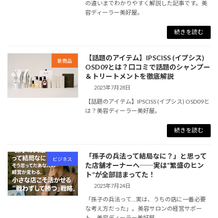
の違いまでわかりやすく解説した記事です。美
容ディーラー美好屋。
続きを読む
【話題のアイテム】IPSCISS (イプシス)
新商品
OSD09とは？口コミで話題のシャンプー
＆トリートメントを徹底解説
2025年7月28日
【話題のアイテム】IPSCISS (イプシス) OSD09と
は？美容ディーラー美好屋。
続きを読む
「孫子の兵法って結局なに？」と思って
ビジネス
た店舗オーナーへ──実は“繁盛のヒン
ト”が全部詰まってた！
2025年7月24日
「孫子の兵法って…実は、うちの店に一番必要
な考え方だった」。美容サロンの経営サポー
ト、美容ディーラー美好屋