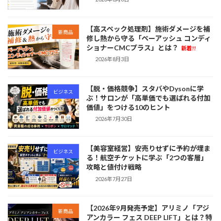
【高スペック処理剤】施術ダメージを補
新商品
修し熱から守る「ペーアッシュ コンディ
ショナーCMCプラス」とは？
新着!!
2026年8月3日
【脱・価格競争】スタバやDysonに学
ビジネス
ぶ！サロンが「高単価でも選ばれる付加
価値」をつける10のヒント
2026年7月30日
【美容室経営】安売りせずに予約が埋ま
ビジネス
る！航空チケットに学ぶ「2つの客層」
攻略と値付け戦略
2026年7月27日
【2026年9月発売予定】アリミノ「アジ
新商品
アンカラー フェス DEEP LIFT」とは？特