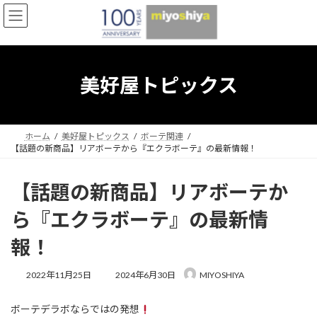
コ
ナ
ン
ビ
テ
ゲ
ン
ー
ツ
シ
へ
ョ
美好屋トピックス
ス
ン
キ
に
ッ
移
プ
動
ホーム
美好屋トピックス
ボーテ関連
【話題の新商品】リアボーテから『エクラボーテ』の最新情報！
【話題の新商品】リアボーテか
ら『エクラボーテ』の最新情
報！
最
2022年11月25日
2024年6月30日
MIYOSHIYA
終
更
ボーテデラボならではの発想
新