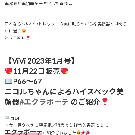
日
美容液と美顔器が一体化した新商品
時
:
これならついついドレッサーの奥に眠らせがちな美顔器とは明ら
かに違う
乞うご期待
【ViVi 2023年1月号】
11月22日販売
P66〜67
ニコルちゃんによるハイスペック美
顔器
#エクラボーテ
のご紹介
P114
＼今、買うべき 美容家電／特集でも 複合美容器 として
エクラボーテ
が紹介されました