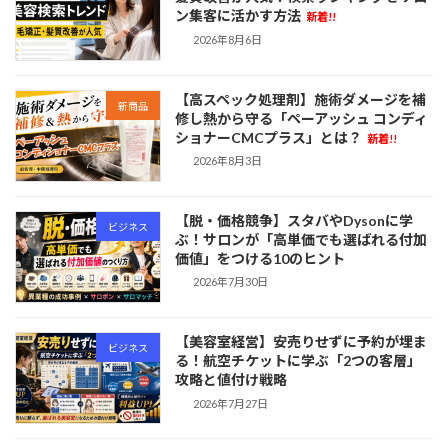
ン集客に活かす方法
新着!!
2026年8月6日
【高スペック処理剤】施術ダメージを補
新商品
修し熱から守る「ペーアッシュ コンディ
ショナーCMCプラス」とは？
新着!!
2026年8月3日
【脱・価格競争】スタバやDysonに学
ビジネス
ぶ！サロンが「高単価でも選ばれる付加
価値」をつける10のヒント
2026年7月30日
【美容室経営】安売りせずに予約が埋ま
ビジネス
る！航空チケットに学ぶ「2つの客層」
攻略と値付け戦略
2026年7月27日