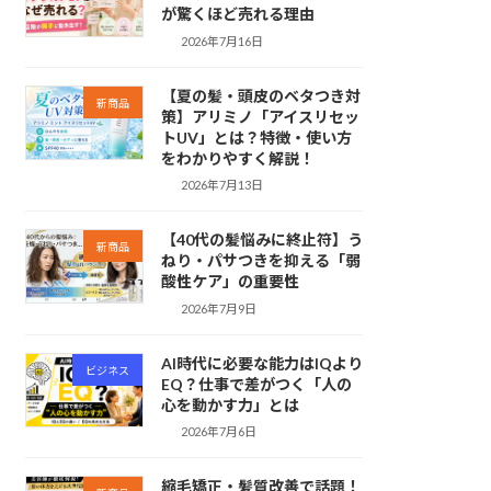
が驚くほど売れる理由
2026年7月16日
【夏の髪・頭皮のベタつき対
新商品
策】アリミノ「アイスリセッ
トUV」とは？特徴・使い方
をわかりやすく解説！
2026年7月13日
【40代の髪悩みに終止符】う
新商品
ねり・パサつきを抑える「弱
酸性ケア」の重要性
2026年7月9日
AI時代に必要な能力はIQより
ビジネス
EQ？仕事で差がつく「人の
心を動かす力」とは
2026年7月6日
縮毛矯正・髪質改善で話題！