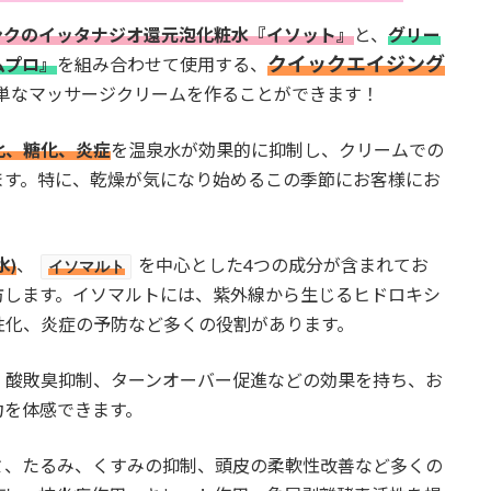
ンクのイッタナジオ還元泡化粧水『イソット』
と、
グリー
クイックエイジング
ムプロ』
を組み合わせて使用する、
単なマッサージクリームを作ることができます！
化、糖化、炎症
を温泉水が効果的に抑制し、クリームでの
ます。特に、乾燥が気になり始めるこの季節にお客様にお
水)
、
を中心とした4つの成分が含まれてお
イソマルト
防します。イソマルトには、紫外線から生じるヒドロキシ
性化、炎症の予防など多くの役割があります。
、酸敗臭抑制、ターンオーバー促進などの効果を持ち、お
力を体感できます。
ミ、たるみ、くすみの抑制、頭皮の柔軟性改善など多くの