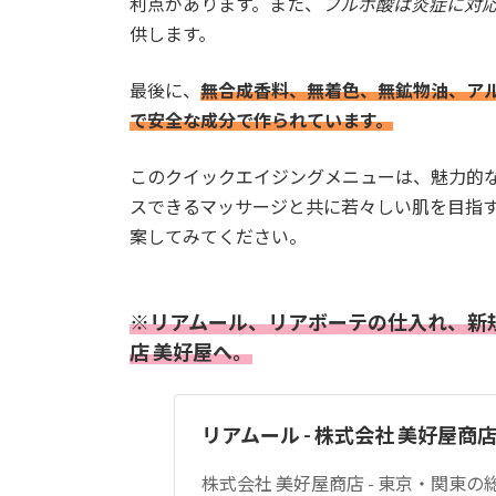
利点があります。また、
フルボ酸は炎症に対
供します。
最後に、
無合成香料、無着色、無鉱物油、ア
で安全な成分で作られています。
このクイックエイジングメニューは、魅力的
スできるマッサージと共に若々しい肌を目指
案してみてください。
※リアムール、リアボーテの仕入れ、新
店 美好屋へ。
リアムール - 株式会社 美好屋商
株式会社 美好屋商店 - 東京・関東