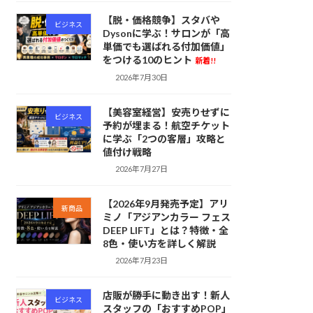
【脱・価格競争】スタバや
ビジネス
Dysonに学ぶ！サロンが「高
単価でも選ばれる付加価値」
をつける10のヒント
新着!!
2026年7月30日
【美容室経営】安売りせずに
ビジネス
予約が埋まる！航空チケット
に学ぶ「2つの客層」攻略と
値付け戦略
2026年7月27日
【2026年9月発売予定】アリ
新商品
ミノ「アジアンカラー フェス
DEEP LIFT」とは？特徴・全
8色・使い方を詳しく解説
2026年7月23日
店販が勝手に動き出す！新人
ビジネス
スタッフの「おすすめPOP」