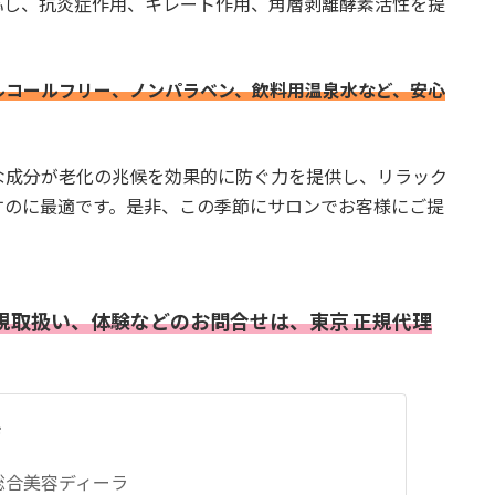
応
し、抗炎症作用、キレート作用、角層剥離酵素活性を提
ルコールフリー、ノンパラベン、飲料用温泉水など、安心
な成分が老化の兆候を効果的に防ぐ力を提供し、リラック
すのに最適です。是非、この季節にサロンでお客様にご提
規取扱い、体験などのお問合せは、東京 正規代理
店
の総合美容ディーラ