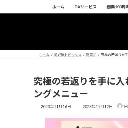
コ
ナ
ホーム
DXサービス
創業100
ン
ビ
テ
ゲ
ン
ー
ツ
シ
へ
ョ
ス
ン
キ
に
ホーム
美好屋トピックス
新商品
究極の若返りを手
ッ
移
プ
動
究極の若返りを手に入れ
ングメニュー
最
2023年11月16日
2023年11月12日
M
終
更
新
日