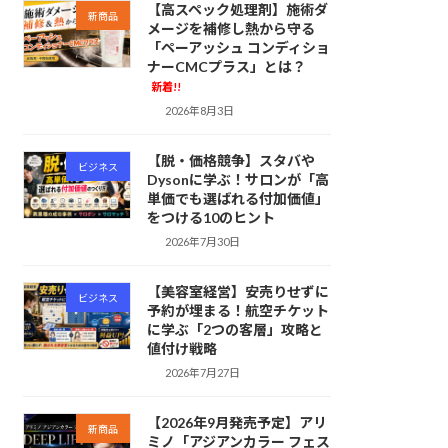
【高スペック処理剤】施術ダ
新商品
メージを補修し熱から守る
「ペーアッシュ コンディショ
ナーCMCプラス」とは？
新着!!
2026年8月3日
【脱・価格競争】スタバや
ビジネス
Dysonに学ぶ！サロンが「高
単価でも選ばれる付加価値」
をつける10のヒント
2026年7月30日
【美容室経営】安売りせずに
ビジネス
予約が埋まる！航空チケット
に学ぶ「2つの客層」攻略と
値付け戦略
2026年7月27日
【2026年9月発売予定】アリ
新商品
ミノ「アジアンカラー フェス