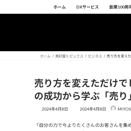
コ
ナ
ホーム
DXサービス
創業100
ン
ビ
テ
ゲ
ン
ー
ツ
シ
へ
ョ
ス
ン
キ
に
ホーム
美好屋トピックス
ビジネス
売り方を変え
ッ
移
プ
動
売り方を変えただけで
の成功から学ぶ「売り
最
2024年4月8日
2024年4月8日
MIYOS
終
更
「自分の力で今よりたくさんのお客さんを集
新
日