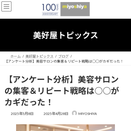
コ
ナ
ン
ビ
テ
ゲ
ン
ー
ツ
シ
へ
ョ
美好屋トピックス
ス
ン
キ
に
ッ
移
プ
動
ホーム
美好屋トピックス
ブログ
【アンケート分析】美容サロンの集客＆リピート戦略は○○がカギだった！
【アンケート分析】美容サロン
の集客＆リピート戦略は○○が
カギだった！
最
2025年5月8日
2025年4月28日
MIYOSHIYA
終
更
新