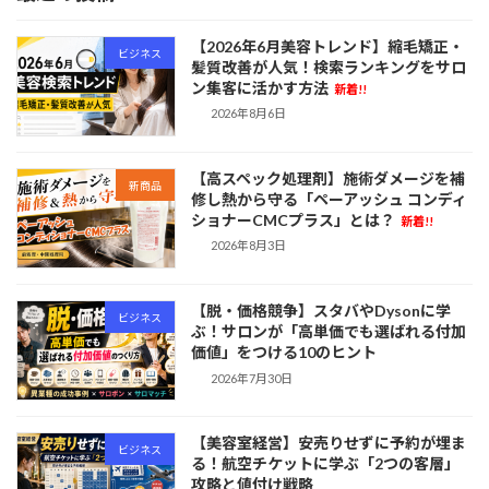
【2026年6月美容トレンド】縮毛矯正・
ビジネス
髪質改善が人気！検索ランキングをサロ
ン集客に活かす方法
新着!!
2026年8月6日
【高スペック処理剤】施術ダメージを補
新商品
修し熱から守る「ペーアッシュ コンディ
ショナーCMCプラス」とは？
新着!!
2026年8月3日
【脱・価格競争】スタバやDysonに学
ビジネス
ぶ！サロンが「高単価でも選ばれる付加
価値」をつける10のヒント
2026年7月30日
【美容室経営】安売りせずに予約が埋ま
ビジネス
る！航空チケットに学ぶ「2つの客層」
攻略と値付け戦略