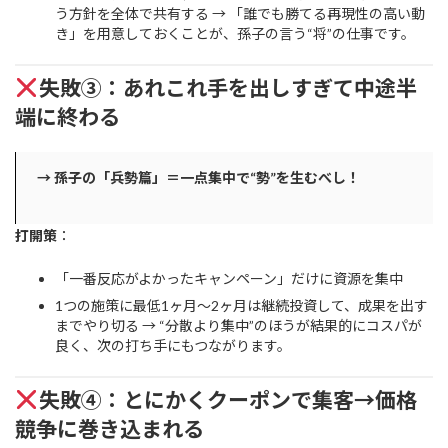
う方針を全体で共有する → 「誰でも勝てる再現性の高い動
き」を用意しておくことが、孫子の言う“将”の仕事です。
失敗③：あれこれ手を出しすぎて中途半
端に終わる
→ 孫子の「兵勢篇」＝一点集中で“勢”を生むべし！
打開策
：
「一番反応がよかったキャンペーン」だけに資源を集中
1つの施策に最低1ヶ月〜2ヶ月は継続投資して、成果を出す
までやり切る → “分散より集中”のほうが結果的にコスパが
良く、次の打ち手にもつながります。
失敗④：とにかくクーポンで集客→価格
競争に巻き込まれる