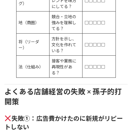
レンドを味方
□□□□□
グ）
にしてる？
競合・立地の
地（商圏）
強みを理解し
□□□□□
てる？
方針を示し、
将（リーダ
文化を作れて
□□□□□
ー）
いる？
接客や業務に
法（仕組み）
再現性があ
□□□□□
る？
よくある店舗経営の失敗 × 孫子的打
開策
失敗①：広告費かけたのに新規がリピー
トしない