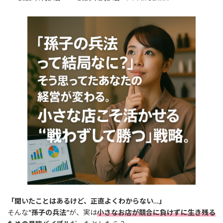
終
更
新
日
時
:
「聞いたことはあるけど、正直よくわからない…」
そんな
“孫子の兵法”
が、実は
小さなお店が競合に負けずに生き残る