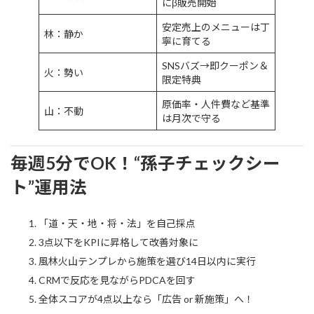
にβ販売開始
安定売上のメニューは丁
林：静か
寧に育てる
SNSバズ→即クーポン＆
火：勢い
限定特典
原価率・人件費など基準
山：不動
は月次で守る
毎週5分でOK！“孫子チェックシー
ト”運用法
「道・天・地・将・法」を自己採点
3点以下をKPIに昇格して改善対象に
風林火山テンプレから施策を選び14日以内に実行
CRMで反応を見ながらPDCAを回す
全体スコアが4点以上なら「広告 or 新施策」へ！