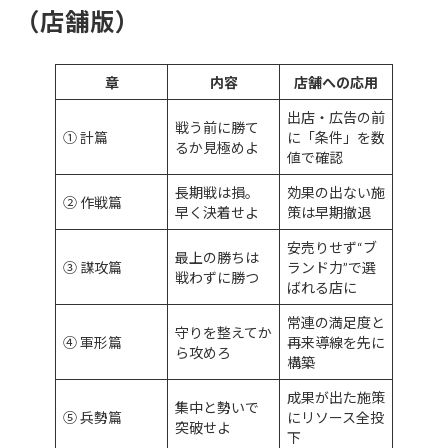
（店舗版）
章
内容
店舗への応用
出店・広告の前
戦う前に勝て
① 計篇
に「条件」を数
るか見極めよ
値で確認
長期戦は損。
効果の出ない施
② 作戦篇
早く決着せよ
策は早期撤退
安売りせず“ブ
最上の勝ちは
③ 謀攻篇
ランド力”で選
戦わずに勝つ
ばれる店に
常連の満足度と
守りを整えてか
④ 軍形篇
再来導線を先に
ら攻めろ
構築
成果が出た施策
集中と勢いで
⑤ 兵勢篇
にリソース全投
突破せよ
下