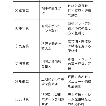
他店と違う時
相手の裏をか
⑥ 虚実篇
間・特典・導線
け
で勝負
駅近／マップ対
有利なポジシ
⑦ 軍争篇
策／予約の見せ
ョンを取れ
方で差別化
繁忙期・閑散期
状況で動きを
⑧ 九変篇
で戦略を変える
変えよ
柔軟性
顧客・スタッフ
現場から情報
⑨ 行軍篇
の声＝経営の武
を拾え
器
商圏に合わせて
土地によって戦
⑩ 地形篇
メニューや価格
術を変えよ
を最適化
状況別に戦術
売上不振・クレ
⑪ 九地篇
パターンを用意
ーム発生時など
せよ
の即応体制