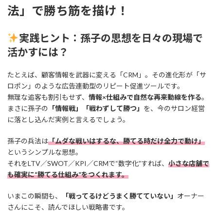
法」で勝ち筋を描け！
実践ヒント：孫子の思想を日々の現場で
活かすには？
たとえば、顧客情報を武器に変える「CRM」。その進化形が「サ
ロポン」のような広告連動型のリピート促進ツールです。
無理な追客も割引もせず、
情報×仕組みで自然な再来動線を作る
。
まさに孫子の
「情報戦」「戦わずして勝つ」
を、今のサロン経営
に落とし込んだ実例と言えるでしょう。
孫子の兵法は
「ムダな戦いはするな、勝てる時だけ全力で動け」
というシンプルな思想。
それをLTV／SWOT／KPI／CRMで“数字化”すれば、
小さな店舗で
も確実に“勝てる仕組み”をつくれます。
いまこの瞬間も、
「戦ってるけどうまく勝てていない」
オーナー
さんにこそ、読んでほしい戦略書です。