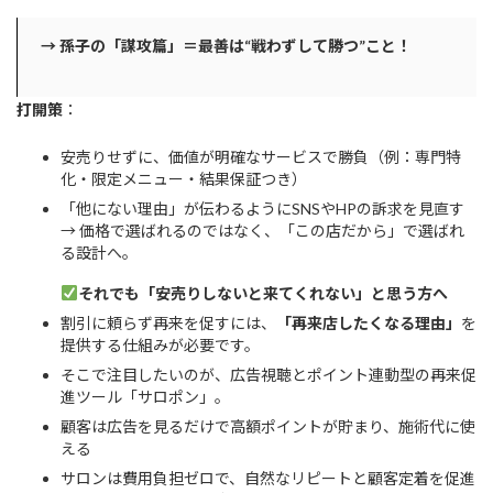
→ 孫子の「謀攻篇」＝最善は“戦わずして勝つ”こと！
打開策
：
安売りせずに、価値が明確なサービスで勝負（例：専門特
化・限定メニュー・結果保証つき）
「他にない理由」が伝わるようにSNSやHPの訴求を見直す
→ 価格で選ばれるのではなく、「この店だから」で選ばれ
る設計へ。
それでも「安売りしないと来てくれない」と思う方へ
割引に頼らず再来を促すには、
「再来店したくなる理由」
を
提供する仕組みが必要です。
そこで注目したいのが、広告視聴とポイント連動型の再来促
進ツール「サロポン」。
顧客は広告を見るだけで高額ポイントが貯まり、施術代に使
える
サロンは費用負担ゼロで、自然なリピートと顧客定着を促進