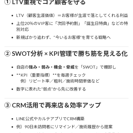
① LTV重視でコア顧客を守る
LTV（顧客生涯価値）＝お客様が生涯で落としてくれる利益
上位20％のVIP客に「次回予約割」「誕生日特典」などの特
別対応
新規ばかり追わず、“今いるお客様”を育てる戦略へ
② SWOT分析 × KPI管理で勝ち筋を見える化
自店の
強み・弱み・機会・脅威
を「SWOT」で棚卸し
**KPI（重要指標）**を毎週チェック
例）リピート率／粗利／施術時間単価など
数字に表れた“弱点”から先に改善する
③ CRM活用で再来店＆効率アップ
LINE公式やカルテアプリでCRM構築
例）90日未訪問者にリマインド／施術履歴から提案