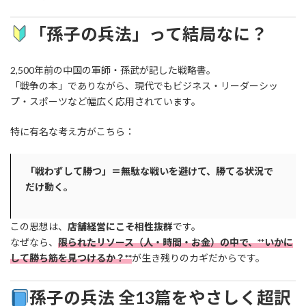
「孫子の兵法」って結局なに？
2,500年前の中国の軍師・孫武が記した戦略書。
「戦争の本」でありながら、現代でもビジネス・リーダーシッ
プ・スポーツなど幅広く応用されています。
特に有名な考え方がこちら：
「戦わずして勝つ」＝無駄な戦いを避けて、勝てる状況で
だけ動く。
この思想は、
店舗経営にこそ相性抜群
です。
なぜなら、
限られたリソース（人・時間・お金）の中で、**いかに
して勝ち筋を見つけるか？**
が生き残りのカギだからです。
孫子の兵法 全13篇をやさしく超訳