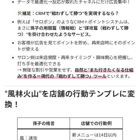
データで最適化→反応が取れたチャネルにだけ広告集中！
補足：CRMで“戦わずして勝つ”を実現するなら？
例えば「サロポン」のようなCRM＋ポイントシステムは、
まさに
孫子の用間篇（情報戦）と“謀攻篇（戦わずして勝
つ）”を掛け合わせたようなサービス。
お客様が広告を見てポイントを貯め、再来店時にそのポイン
トが使える
サロン側は来店頻度・再来タイミング・興味関心を把握し、
打ち手を最適化できる
→ 無理な割引や営業をせず、
自然と“また行きたくなる仕組
み”を作る＝現代の「戦わずして勝つ」ツール
といえます。
“風林火山”を店舗の行動テンプレに変
換！
孫子の格言
店舗での行動例
新メニューは14日以内
風：速攻