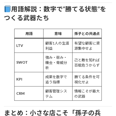
用語解説：数字で“勝てる状態”を
つくる武器たち
用語
意味
孫子との共通点
顧客1人の生涯
有望な顧客に資
LTV
利益
源集中せよ
強み・弱み・
己と敵を知れば
SWOT
機会・脅威分
百戦危うからず
析
成果を数字で
勝てる条件を可
KPI
追う指標
視化せよ
顧客管理シス
情報こそが最大
CRM
テム
の武器
まとめ：小さな店こそ「孫子の兵