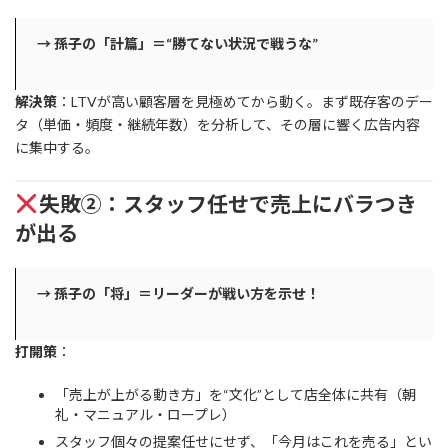
→ 孫子の「計篇」＝“勝てない状況で戦うな”
解決策
：LTVが高い顧客層を見極めてから動く。まず既存客のデー
タ（単価・頻度・継続年数）を分析して、その層に響く広告内容
に集中する。
失敗②：スタッフ任せで売上にバラつき
が出る
→ 孫子の「将」＝リーダーが戦い方を示せ！
打開策
：
「売上が上がる動き方」を“文化”として店全体に共有（朝
礼・マニュアル・ロープレ）
スタッフ個々の提案任せにせず、「今月はこれを売る」とい