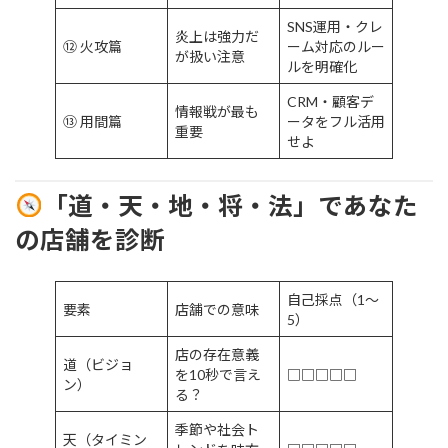
SNS運用・クレ
炎上は強力だ
⑫ 火攻篇
ーム対応のルー
が扱い注意
ルを明確化
CRM・顧客デ
情報戦が最も
⑬ 用間篇
ータをフル活用
重要
せよ
「道・天・地・将・法」であなた
の店舗を診断
自己採点（1〜
要素
店舗での意味
5）
店の存在意義
道（ビジョ
を10秒で言え
□□□□□
ン）
る？
季節や社会ト
天（タイミン