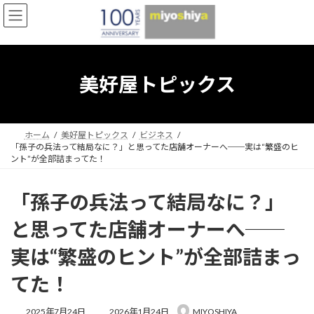
コ
ナ
ン
ビ
テ
ゲ
ン
ー
ツ
シ
へ
ョ
美好屋トピックス
ス
ン
キ
に
ッ
移
プ
動
ホーム
美好屋トピックス
ビジネス
「孫子の兵法って結局なに？」と思ってた店舗オーナーへ──実は“繁盛のヒ
ント”が全部詰まってた！
「孫子の兵法って結局なに？」
と思ってた店舗オーナーへ──
実は“繁盛のヒント”が全部詰まっ
てた！
最
2025年7月24日
2026年1月24日
MIYOSHIYA