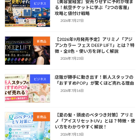
【美容室経営】安売りせずに予約が埋ま
ビジネス
る！航空チケットに学ぶ「2つの客層」
攻略と値付け戦略
2026年7月27日
【2026年9月発売予定】アリミノ「アジ
新商品
アンカラー フェス DEEP LIFT」とは？特
徴・全8色・使い方を詳しく解説
2026年7月23日
店販が勝手に動き出す！新人スタッフの
ビジネス
「おすすめPOP」が驚くほど売れる理由
2026年7月16日
【夏の髪・頭皮のベタつき対策】アリミ
新商品
ノ「アイスリセットUV」とは？特徴・使
い方をわかりやすく解説！
2026年7月13日