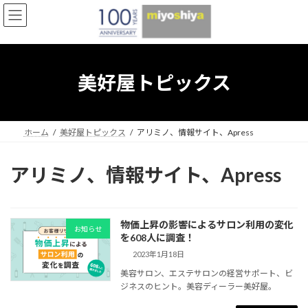
コ
ナ
ン
ビ
テ
ゲ
ン
ー
ツ
シ
へ
ョ
美好屋トピックス
ス
ン
キ
に
ッ
移
プ
動
ホーム
美好屋トピックス
アリミノ、情報サイト、Apress
アリミノ、情報サイト、Apress
物価上昇の影響によるサロン利用の変化
お知らせ
を608人に調査！
2023年1月18日
美容サロン、エステサロンの経営サポート、ビ
ジネスのヒント。美容ディーラー美好屋。