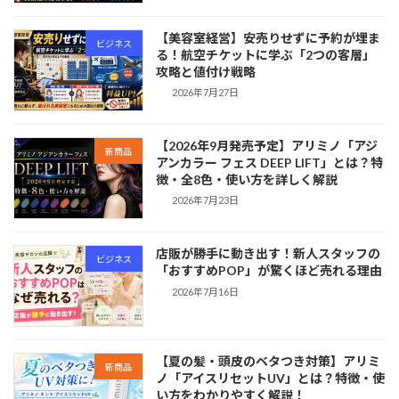
【美容室経営】安売りせずに予約が埋ま
ビジネス
る！航空チケットに学ぶ「2つの客層」
攻略と値付け戦略
2026年7月27日
【2026年9月発売予定】アリミノ「アジ
新商品
アンカラー フェス DEEP LIFT」とは？特
徴・全8色・使い方を詳しく解説
2026年7月23日
店販が勝手に動き出す！新人スタッフの
ビジネス
「おすすめPOP」が驚くほど売れる理由
2026年7月16日
【夏の髪・頭皮のベタつき対策】アリミ
新商品
ノ「アイスリセットUV」とは？特徴・使
い方をわかりやすく解説！