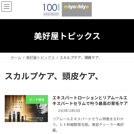
コ
ナ
ン
ビ
テ
ゲ
ン
ー
ツ
シ
へ
ョ
美好屋トピックス
ス
ン
キ
に
ッ
移
プ
動
ホーム
美好屋トピックス
スカルプケア、頭皮ケア、
スカルプケア、頭皮ケア、
エキスパートローションとリアムールエ
ボーテ関連
キスパートセラムで叶う最高の育毛ケア
2023年10月2日
リアムールエキスパートセラム特徴まるわか
り。ヒト幹細胞育毛剤。美容ディーラー美好
屋。