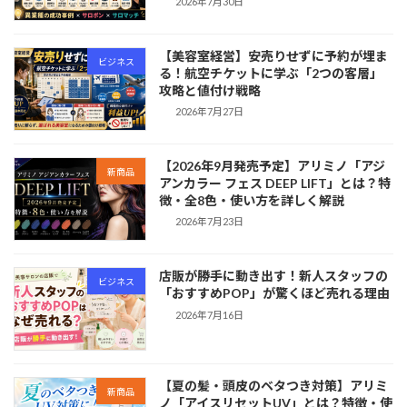
2026年7月30日
【美容室経営】安売りせずに予約が埋ま
ビジネス
る！航空チケットに学ぶ「2つの客層」
攻略と値付け戦略
2026年7月27日
【2026年9月発売予定】アリミノ「アジ
新商品
アンカラー フェス DEEP LIFT」とは？特
徴・全8色・使い方を詳しく解説
2026年7月23日
店販が勝手に動き出す！新人スタッフの
ビジネス
「おすすめPOP」が驚くほど売れる理由
2026年7月16日
【夏の髪・頭皮のベタつき対策】アリミ
新商品
ノ「アイスリセットUV」とは？特徴・使