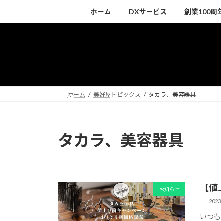
コ
ナ
ホーム
DXサービス
創業100
ン
ビ
テ
ゲ
ン
ー
ツ
シ
へ
ョ
ス
ン
キ
に
ホーム
美好屋トピックス
タカラ、美容器具
ッ
移
プ
動
タカラ、美容器具
【値
お知らせ
202
いつも