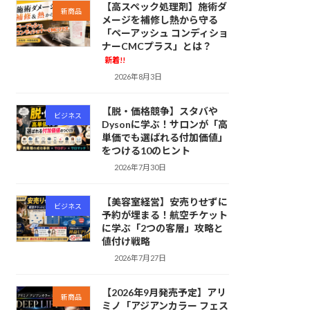
【高スペック処理剤】施術ダ
新商品
メージを補修し熱から守る
「ペーアッシュ コンディショ
ナーCMCプラス」とは？
新着!!
2026年8月3日
【脱・価格競争】スタバや
ビジネス
Dysonに学ぶ！サロンが「高
単価でも選ばれる付加価値」
をつける10のヒント
2026年7月30日
【美容室経営】安売りせずに
ビジネス
予約が埋まる！航空チケット
に学ぶ「2つの客層」攻略と
値付け戦略
2026年7月27日
【2026年9月発売予定】アリ
新商品
ミノ「アジアンカラー フェス