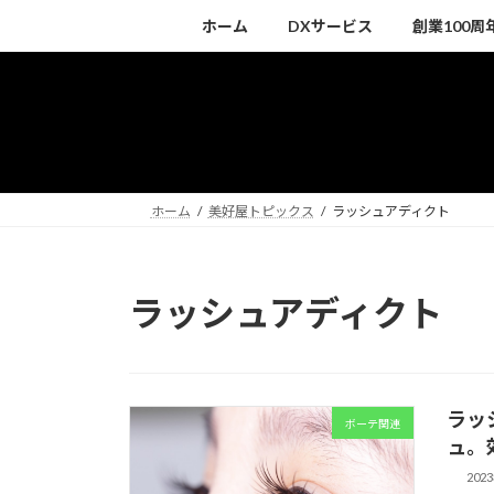
コ
ナ
ホーム
DXサービス
創業100
ン
ビ
テ
ゲ
ン
ー
ツ
シ
へ
ョ
ス
ン
キ
に
ホーム
美好屋トピックス
ラッシュアディクト
ッ
移
プ
動
ラッシュアディクト
ラッ
ボーテ関連
ュ。
202