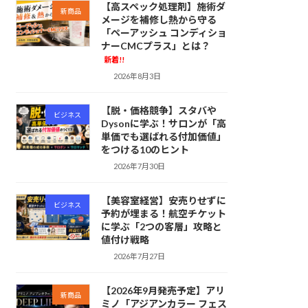
【高スペック処理剤】施術ダ
新商品
メージを補修し熱から守る
「ペーアッシュ コンディショ
ナーCMCプラス」とは？
新着!!
2026年8月3日
【脱・価格競争】スタバや
ビジネス
Dysonに学ぶ！サロンが「高
単価でも選ばれる付加価値」
をつける10のヒント
2026年7月30日
【美容室経営】安売りせずに
ビジネス
予約が埋まる！航空チケット
に学ぶ「2つの客層」攻略と
値付け戦略
2026年7月27日
【2026年9月発売予定】アリ
新商品
ミノ「アジアンカラー フェス