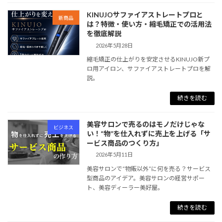
KINUJOサファイアストレートプロと
新商品
は？特徴・使い方・縮毛矯正での活用法
を徹底解説
2026年5月28日
縮毛矯正の仕上がりを安定させるKINUJO新プ
ロ用アイロン、サファイアストレートプロを解
説。
続きを読む
美容サロンで売るのはモノだけじゃな
ビジネス
い！“物”を仕入れずに売上を上げる「サ
ービス商品のつくり方」
2026年5月11日
美容サロンで“物販以外”に何を売る？サービス
型商品のアイデア。美容サロンの経営サポー
ト、美容ディーラー美好屋。
続きを読む