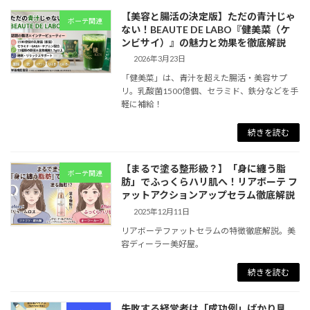
【美容と腸活の決定版】ただの青汁じゃ
ボーテ関連
ない！BEAUTE DE LABO『健美菜（ケ
ンビサイ）』の魅力と効果を徹底解説
2026年3月23日
「健美菜」は、青汁を超えた腸活・美容サプ
リ。乳酸菌1500億個、セラミド、鉄分などを手
軽に補給！
続きを読む
【まるで塗る整形級？】「身に纏う脂
ボーテ関連
肪」でふっくらハリ肌へ！リアボーテ フ
ァットアクションアップセラム徹底解説
2025年12月11日
リアボーテファットセラムの特徴徹底解説。美
容ディーラー美好屋。
続きを読む
失敗する経営者は「成功例」ばかり見