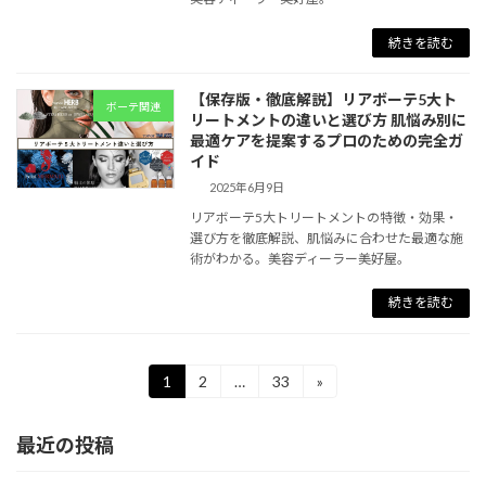
続きを読む
【保存版・徹底解説】リアボーテ5大ト
ボーテ関連
リートメントの違いと選び方 肌悩み別に
最適ケアを提案するプロのための完全ガ
イド
2025年6月9日
リアボーテ5大トリートメントの特徴・効果・
選び方を徹底解説、肌悩みに合わせた最適な施
術がわかる。美容ディーラー美好屋。
続きを読む
投
1
2
…
33
»
固
固
固
定
定
定
稿
ペ
ペ
ペ
最近の投稿
ー
ー
ー
の
ジ
ジ
ジ