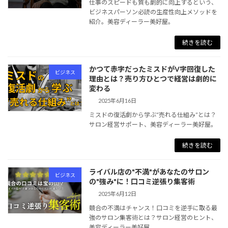
仕事のスピードも質も劇的に向上するという、
ビジネスパーソン必読の生産性向上メソッドを
紹介。美容ディーラー美好屋。
続きを読む
かつて赤字だったミスドがV字回復した
ビジネス
理由とは？売り方ひとつで経営は劇的に
変わる
2025年6月16日
ミスドの復活劇から学ぶ“売れる仕組み”とは？
サロン経営サポート、美容ディーラー美好屋。
続きを読む
ライバル店の"不満"があなたのサロン
ビジネス
の"強み"に！口コミ逆張り集客術
2025年6月12日
競合の不満はチャンス！口コミを逆手に取る最
強のサロン集客術とは？サロン経営のヒント、
美容ディーラー美好屋。