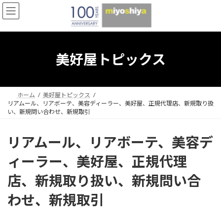
コ
ナ
ン
ビ
テ
ゲ
ン
ー
ツ
シ
へ
ョ
美好屋トピックス
ス
ン
キ
に
ッ
移
プ
動
ホーム
美好屋トピックス
リアムール、リアボーテ、美容ディーラー、美好屋、正規代理店、新規取り扱
い、新規問い合わせ、新規取引
リアムール、リアボーテ、美容デ
ィーラー、美好屋、正規代理
店、新規取り扱い、新規問い合
わせ、新規取引