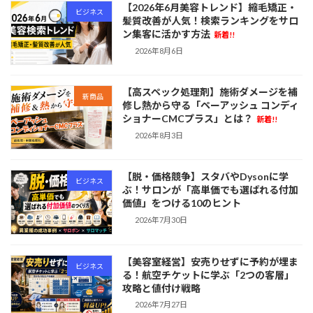
ペ
【2026年6月美容トレンド】縮毛矯正・
ビジネス
髪質改善が人気！検索ランキングをサロ
ー
ン集客に活かす方法
新着!!
ジ
2026年8月6日
送
【高スペック処理剤】施術ダメージを補
り
新商品
修し熱から守る「ペーアッシュ コンディ
ショナーCMCプラス」とは？
新着!!
2026年8月3日
【脱・価格競争】スタバやDysonに学
ビジネス
ぶ！サロンが「高単価でも選ばれる付加
価値」をつける10のヒント
2026年7月30日
【美容室経営】安売りせずに予約が埋ま
ビジネス
る！航空チケットに学ぶ「2つの客層」
攻略と値付け戦略
2026年7月27日