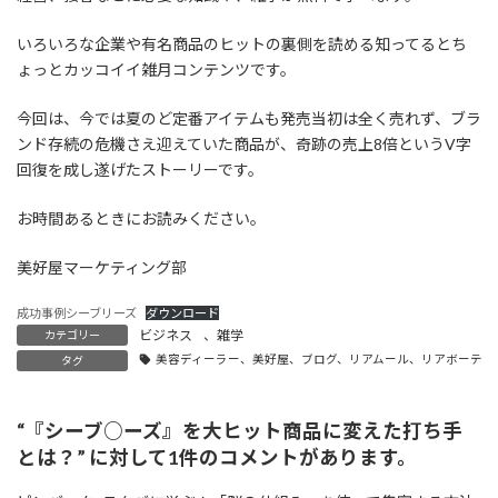
:
いろいろな企業や有名商品のヒットの裏側を読める知ってるとち
ょっとカッコイイ雑月コンテンツです。
今回は、今では夏のど定番アイテムも発売当初は全く売れず、ブラ
ンド存続の危機さえ迎えていた商品が、奇跡の売上8倍というV字
回復を成し遂げたストーリーです。
お時間あるときにお読みください。
美好屋マーケティング部
成功事例シーブリーズ
ダウンロード
ビジネス
、
雑学
カテゴリー
美容ディーラー、美好屋、ブログ、リアムール、リアボーテ、
タグ
“
『シーブ○ーズ』を大ヒット商品に変えた打ち手
とは？
” に対して1件のコメントがあります。