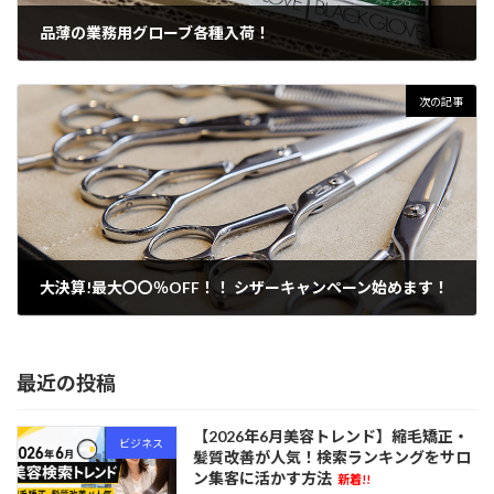
品薄の業務用グローブ各種入荷！
2022年3月8日
次の記事
大決算!最大〇〇％OFF！！ シザーキャンペーン始めます！
2022年3月9日
最近の投稿
【2026年6月美容トレンド】縮毛矯正・
ビジネス
髪質改善が人気！検索ランキングをサロ
ン集客に活かす方法
新着!!