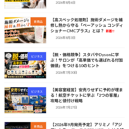
2026年8月6日
【高スペック処理剤】施術ダメージを補
新商品
修し熱から守る「ペーアッシュ コンディ
ショナーCMCプラス」とは？
新着!!
2026年8月3日
【脱・価格競争】スタバやDysonに学
ビジネス
ぶ！サロンが「高単価でも選ばれる付加
価値」をつける10のヒント
2026年7月30日
【美容室経営】安売りせずに予約が埋ま
ビジネス
る！航空チケットに学ぶ「2つの客層」
攻略と値付け戦略
2026年7月27日
【2026年9月発売予定】アリミノ「アジ
新商品