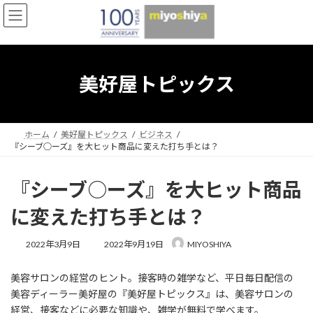
コ
ナ
ン
ビ
テ
ゲ
ン
ー
ツ
シ
へ
ョ
美好屋トピックス
ス
ン
キ
に
ッ
移
プ
動
ホーム
美好屋トピックス
ビジネス
『シーブ○ーズ』を大ヒット商品に変えた打ち手とは？
『シーブ○ーズ』を大ヒット商品
に変えた打ち手とは？
最
2022年3月9日
2022年9月19日
MIYOSHIYA
終
更
美容サロンの経営のヒント。接客時の雑学など、平日毎日配信の
新
日
美容ディーラー美好屋の『美好屋トピックス』は、美容サロンの
時
経営、接客などに必要な知識や、雑学が無料で学べます。