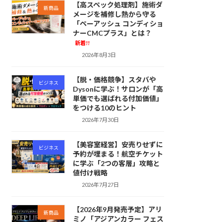
【高スペック処理剤】施術ダ
新商品
メージを補修し熱から守る
「ペーアッシュ コンディショ
ナーCMCプラス」とは？
新着!!
2026年8月3日
【脱・価格競争】スタバや
ビジネス
Dysonに学ぶ！サロンが「高
単価でも選ばれる付加価値」
をつける10のヒント
2026年7月30日
【美容室経営】安売りせずに
ビジネス
予約が埋まる！航空チケット
に学ぶ「2つの客層」攻略と
値付け戦略
2026年7月27日
【2026年9月発売予定】アリ
新商品
ミノ「アジアンカラー フェス