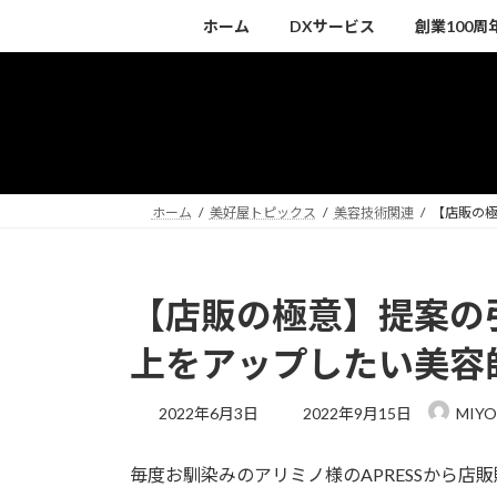
コ
ナ
ホーム
DXサービス
創業100
ン
ビ
テ
ゲ
ン
ー
ツ
シ
へ
ョ
ス
ン
キ
に
ホーム
美好屋トピックス
美容技術関連
【店販の
ッ
移
プ
動
【店販の極意】提案の
上をアップしたい美容
最
2022年6月3日
2022年9月15日
MIYO
終
更
毎度お馴染みのアリミノ様のAPRESSから店
新
日