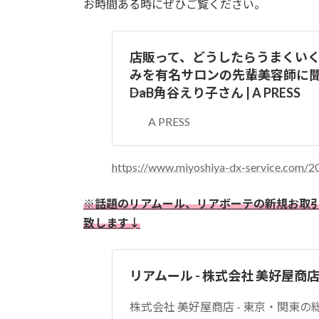
お時間ある時にぜひご覧ください。
店販って、どうしたらうまくいく
みを有名サロンの先輩美容師に
――DaB角谷えり子さん | A PRESS
A PRESS
https://www.miyoshiya-dx-service.com/2
※話題のリアムール、リアボーテの新規お取
致します↓
リアムール - 株式会社 美好屋商
株式会社 美好屋商店 - 東京・関東