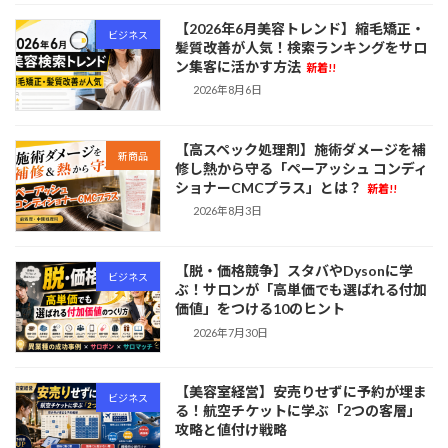
【2026年6月美容トレンド】縮毛矯正・
ビジネス
髪質改善が人気！検索ランキングをサロ
ン集客に活かす方法
新着!!
2026年8月6日
【高スペック処理剤】施術ダメージを補
新商品
修し熱から守る「ペーアッシュ コンディ
ショナーCMCプラス」とは？
新着!!
2026年8月3日
【脱・価格競争】スタバやDysonに学
ビジネス
ぶ！サロンが「高単価でも選ばれる付加
価値」をつける10のヒント
2026年7月30日
【美容室経営】安売りせずに予約が埋ま
ビジネス
る！航空チケットに学ぶ「2つの客層」
攻略と値付け戦略