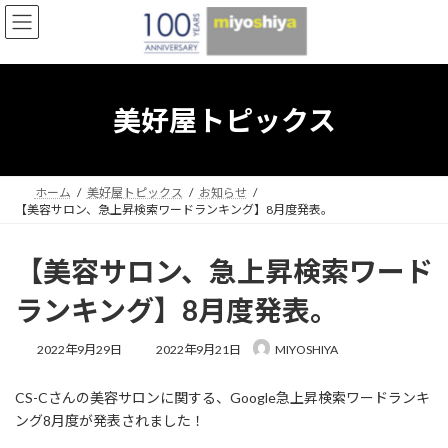
コ
ナ
ン
ビ
テ
ゲ
ン
ー
ツ
シ
へ
ョ
美好屋トピックス
ス
ン
キ
に
ッ
移
プ
動
ホーム
美好屋トピックス
お知らせ
【美容サロン、急上昇検索ワードランキング】8月度発表。
【美容サロン、急上昇検索ワード
ランキング】8月度発表。
最
2022年9月29日
2022年9月21日
MIYOSHIYA
終
更
CS-Cさんの美容サロンに関する、Google急上昇検索ワードランキ
新
日
ング8月度が発表されました！
時