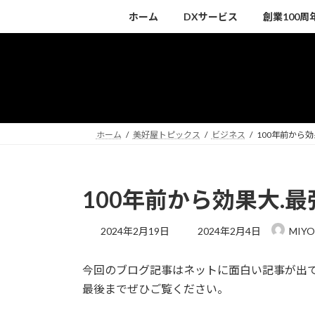
コ
ナ
ホーム
DXサービス
創業100
ン
ビ
テ
ゲ
ン
ー
ツ
シ
へ
ョ
ス
ン
キ
に
ホーム
美好屋トピックス
ビジネス
100年前から
ッ
移
プ
動
100年前から効果大.
最
2024年2月19日
2024年2月4日
MIYO
終
更
今回のブログ記事はネットに面白い記事が出
新
日
最後までぜひご覧ください。
時
: