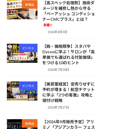
【高スペック処理剤】施術ダ
新商品
メージを補修し熱から守る
「ペーアッシュ コンディショ
ナーCMCプラス」とは？
新着!!
2026年8月3日
【脱・価格競争】スタバや
ビジネス
Dysonに学ぶ！サロンが「高
単価でも選ばれる付加価値」
をつける10のヒント
2026年7月30日
【美容室経営】安売りせずに
ビジネス
予約が埋まる！航空チケット
に学ぶ「2つの客層」攻略と
値付け戦略
2026年7月27日
【2026年9月発売予定】アリ
新商品
ミノ「アジアンカラー フェス