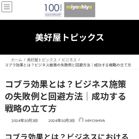
コ
ナ
ン
ビ
テ
ゲ
ン
ー
ツ
シ
へ
ョ
美好屋トピックス
ス
ン
キ
に
ッ
移
プ
動
ホーム
美好屋トピックス
ビジネス
コブラ効果とは？ビジネス施策の失敗例と回避方法｜成功する戦略の立て方
コブラ効果とは？ビジネス施策
の失敗例と回避方法｜成功する
戦略の立て方
最
2024年10月3日
2024年10月3日
MIYOSHIYA
終
更
コブラ効果とは？ビジネスにおける
新