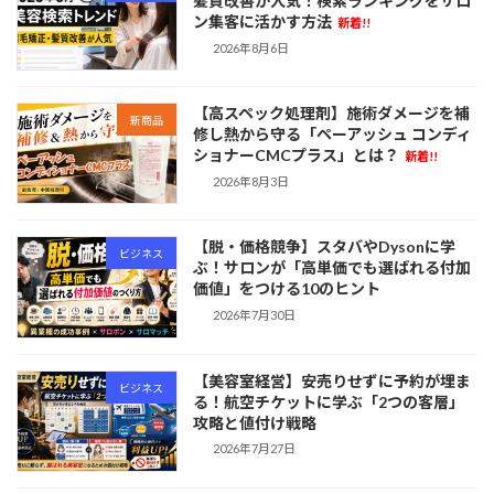
髪質改善が人気！検索ランキングをサロ
ン集客に活かす方法
新着!!
2026年8月6日
【高スペック処理剤】施術ダメージを補
新商品
修し熱から守る「ペーアッシュ コンディ
ショナーCMCプラス」とは？
新着!!
2026年8月3日
【脱・価格競争】スタバやDysonに学
ビジネス
ぶ！サロンが「高単価でも選ばれる付加
価値」をつける10のヒント
2026年7月30日
【美容室経営】安売りせずに予約が埋ま
ビジネス
る！航空チケットに学ぶ「2つの客層」
攻略と値付け戦略
2026年7月27日