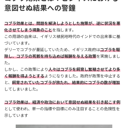
日
意図せぬ結果への警鐘
時
:
コブラ効果とは、問題を解決しようとした施策が、逆に状況を悪
化させてしまう現象のこと
を指します。
この用語の由来は、イギリス植民地時代のインドでの出来事に基
づいています。
デリーでコブラが蔓延していたため、イギリス政府は
コブラを駆
除し、コブラの死骸を持ち込めば報酬を与える政策
を実施しまし
た。
しかし、この政策により
人々はコブラを飼育し繁殖させてより多
く報酬を得ようとする
ようになりました。政府が政策を中止する
と、
飼育されていたコブラが放たれ、結果的にコブラの数が増加
してしまいました。
コブラ効果は、経済や政治において意図せぬ結果を引き起こす例
として使われ、単一の指標や目標にのみ注目することの危険性を
示しています