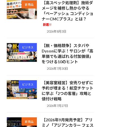
【高スペック処理剤】施術ダ
新商品
メージを補修し熱から守る
「ペーアッシュ コンディショ
ナーCMCプラス」とは？
新着!!
2026年8月3日
【脱・価格競争】スタバや
ビジネス
Dysonに学ぶ！サロンが「高
単価でも選ばれる付加価値」
をつける10のヒント
2026年7月30日
【美容室経営】安売りせずに
ビジネス
予約が埋まる！航空チケット
に学ぶ「2つの客層」攻略と
値付け戦略
2026年7月27日
【2026年9月発売予定】アリ
新商品
ミノ「アジアンカラー フェス