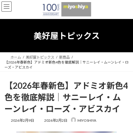
コ
ナ
ン
ビ
テ
ゲ
ン
ー
ツ
シ
へ
ョ
美好屋トピックス
ス
ン
キ
に
ッ
移
プ
動
ホーム
美好屋トピックス
新商品
【2026年春新色】アドミオ新色4色を徹底解説｜サニーレイ・ムーンレイ・ロ
ーズ・アビスカイ
【2026年春新色】アドミオ新色4
色を徹底解説｜サニーレイ・ム
ーンレイ・ローズ・アビスカイ
最
2026年2月9日
2026年2月2日
MIYOSHIYA
終
更