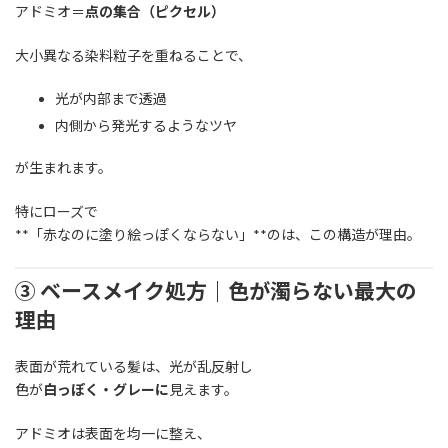
アドミオ＝
点の集合（ピクセル）
大小異なる染料粒子を重ねることで、
光が内部まで透過
内側から発光するようなツヤ
が生まれます。
特にローズで
**「赤なのに塗り絵っぽくならない」**のは、この構造が理由。
③ ベースメイク処方｜色が濁らない最大の
理由
表面が荒れている髪は、光が乱反射し
色が
白っぽく・グレーに
見えます。
アドミオは表面を均一に整え、