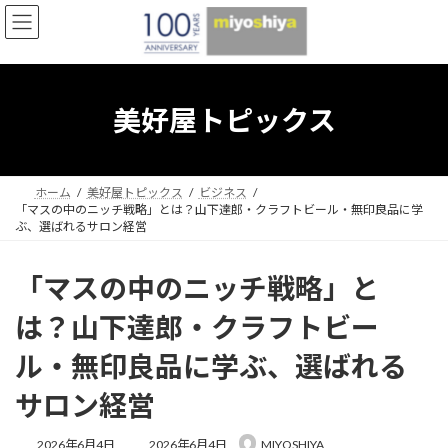
コ
ナ
ン
ビ
テ
ゲ
ン
ー
ツ
シ
へ
ョ
美好屋トピックス
ス
ン
キ
に
ッ
移
プ
動
ホーム
美好屋トピックス
ビジネス
「マスの中のニッチ戦略」とは？山下達郎・クラフトビール・無印良品に学
ぶ、選ばれるサロン経営
「マスの中のニッチ戦略」と
は？山下達郎・クラフトビー
ル・無印良品に学ぶ、選ばれる
サロン経営
最
2026年6月4日
2026年6月4日
MIYOSHIYA