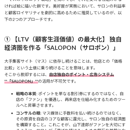
ければ絵に描いた餅です。美好屋が実務において、サロンの利益率
と顧客ロイヤリティを劇的に高めるために推奨しているのが、以
下の2つのアプローチです。
① 【LTV（顧客生涯価値）の最大化】 独自
経済圏を作る「SALOPON（サロポン）」
大手集客サイト（マス）に依存し続けることは、他店との「価格
比較」という土俵に乗り続けることを意味します。
そこから脱却するには、
自店独自のポイント・広告システム
**「SALOPON」**
の活用が不可欠です。
戦略の本質
: ポイントを単なる割引券にするのではなく、自
店の「ファン」を優遇し、再来店を仕組み化するためのツー
ルへと昇華させます。
コンサルの眼
: マス媒体に手数料を払い続けるのではなく、
その原資を自店のコアな顧客に還元し、サロン独自の経済圏
を構築すること。これこそが、山下達郎がファンを大切にす