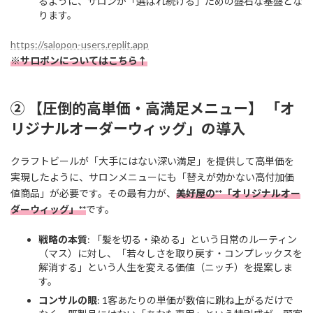
るように、サロンが「選ばれ続ける」ための盤石な基盤とな
ります。
https://salopon-users.replit.app
※サロポンについてはこちら↑
② 【圧倒的高単価・高満足メニュー】 「オ
リジナルオーダーウィッグ」の導入
クラフトビールが「大手にはない深い満足」を提供して高単価を
実現したように、サロンメニューにも「替えが効かない高付加価
値商品」が必要です。その最有力が、
美好屋の**「オリジナルオー
ダーウィッグ」**
です。
戦略の本質
: 「髪を切る・染める」という日常のルーティン
（マス）に対し、「若々しさを取り戻す・コンプレックスを
解消する」という人生を変える価値（ニッチ）を提案しま
す。
コンサルの眼
: 1客あたりの単価が数倍に跳ね上がるだけで