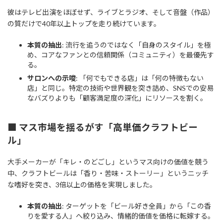
彼はテレビ出演をほぼせず、ライブとラジオ、そして音盤（作品）
の質だけで40年以上トップを走り続けています。
本質の抽出
: 流行を追うのではなく「自身のスタイル」を極
め、コアなファンとの信頼関係（コミュニティ）を最優先す
る。
サロンへの示唆
: 「何でもできる店」は「何の特徴もない
店」と同じ。特定の技術や世界観を突き詰め、SNSでの安易
なバズりよりも「顧客満足度の深化」にリソースを割く。
■ マス市場を揺るがす「高単価クラフトビー
ル」
大手メーカーが「キレ・のどごし」というマス向けの価値を競う
中、クラフトビールは「香り・苦味・ストーリー」というニッチ
な嗜好を突き、3倍以上の価格を実現しました。
本質の抽出
: ターゲットを「ビール好き全員」から「この香
りを愛する人」へ絞り込み、情緒的価値を価格に転嫁する。