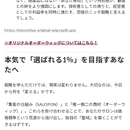
なく、既製品にはない「あなた専用」という特別感が、顧客
との絆をより強固にします。技術者としての誇りと、経営者
としての利益率を同時に満たす、究極のニッチ戦略と言える
でしょう。
https://miyoshiya-original-wig.replit.app
※オリジナルオーダーウィッグについてはこちら↑
本気で「選ばれる1％」を目指すあな
たへ
戦略を学んだだけでは、現実は変わりません。大切なのは、今日
から何を「変える」かです。
「集客の仕組み（SALOPON）」と「唯一無二の商材（オーダーウ
ィッグ）」。これらを掛け合わせることで、あなたのサロンは価
格競争という荒波から抜け出し、独自の「聖域」を築くことがで
きるはずです。