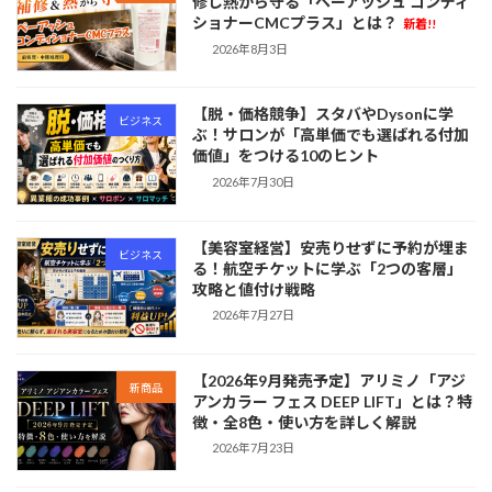
修し熱から守る「ペーアッシュ コンディ
ショナーCMCプラス」とは？
新着!!
2026年8月3日
【脱・価格競争】スタバやDysonに学
ビジネス
ぶ！サロンが「高単価でも選ばれる付加
価値」をつける10のヒント
2026年7月30日
【美容室経営】安売りせずに予約が埋ま
ビジネス
る！航空チケットに学ぶ「2つの客層」
攻略と値付け戦略
2026年7月27日
【2026年9月発売予定】アリミノ「アジ
新商品
アンカラー フェス DEEP LIFT」とは？特
徴・全8色・使い方を詳しく解説
2026年7月23日