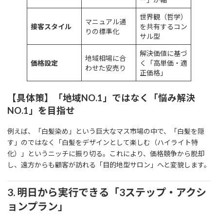
世界観（哲学）
マニュアル通
接客スタイル
を共有するコン
りの標準化
サル型
解決価値に基づ
地域相場に合
価格設定
く「高単価・適
わせた安売り
正価格」
【具体策】「地域NO.1」ではなく「悩み解決
NO.1」を目指せ
例えば、「白髪染め」という巨大なマス市場の中で、「白髪を隠
す」のではなく「白髪をデザインとして楽しむ（ハイライト特
化）」というニッチに振り切る。これにより、価格競争から脱却
し、遠方からも顧客が訪れる「目的地型サロン」へと変貌します。
3. 明日から実行できる「3ステップ・アクシ
ョンプラン」