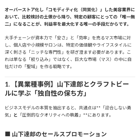
オーバーストア化し「コモディティ化（同質化）」した美容業界に
おいて、比較検討の土俵から降り、特定の顧客にとっての「唯一無
二」になることが、利益率を最大化する唯一の手段だからです。
大手チェーンが資本力で「安さ」と「効率」を売るマス市場に対
し、個人店や小規模サロンは、特定の価値観やライフスタイルに
深く刺さる「ニッチな専門性」を研ぎ澄ます必要があります。こ
れは単なる「絞り込み」ではなく、巨大な市場（マス）の中に自
社だけの「聖域」を作る戦略です。
1. 【異業種事例】山下達郎とクラフトビー
ルに学ぶ「独自性の保ち方」
ビジネスモデルの本質を抽出すると、共通点は**「迎合しない勇
気」
と
「圧倒的なクオリティへの執着」**にあります。
■ 山下達郎のセールスプロモーション