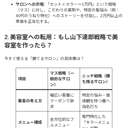
サロンへの示唆
: 「カット＋カラー＝1万円」という相場
（マス）に対し、こだわりの薬剤や、特定の髪悩み（例：
40代のうねり特化）へのストーリーを付加し、2万円以上の
単価を正当化する。
2. 美容室への転用：もし山下達郎戦略で美
容室を作ったら？
今すぐ使える「勝てるサロン」の具体像は？
マス戦略（一
ニッチ戦略（勝
項目
般的なサロ
ち残るサロン）
ン）
幅広い客層に
特定の悩み・価
集客の考え方
クーポンで訴
値観を持つ層へ
求
指名打ち
専門特化した
全方位的なフ
メニュー構成
「キラーメニュ
ルメニュー
ー」が軸