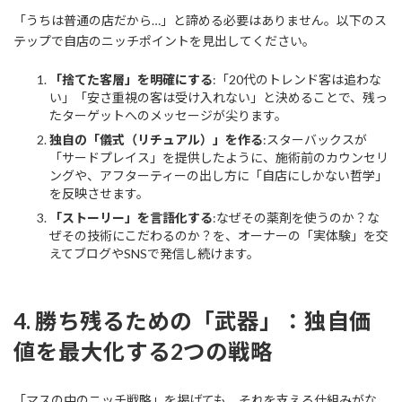
「うちは普通の店だから…」と諦める必要はありません。以下のス
テップで自店のニッチポイントを見出してください。
「捨てた客層」を明確にする
:「20代のトレンド客は追わな
い」「安さ重視の客は受け入れない」と決めることで、残っ
たターゲットへのメッセージが尖ります。
独自の「儀式（リチュアル）」を作る
:スターバックスが
「サードプレイス」を提供したように、施術前のカウンセリ
ングや、アフターティーの出し方に「自店にしかない哲学」
を反映させます。
「ストーリー」を言語化する
:なぜその薬剤を使うのか？な
ぜその技術にこだわるのか？を、オーナーの「実体験」を交
えてブログやSNSで発信し続けます。
4. 勝ち残るための「武器」：独自価
値を最大化する2つの戦略
「マスの中のニッチ戦略」を掲げても、それを支える仕組みがな