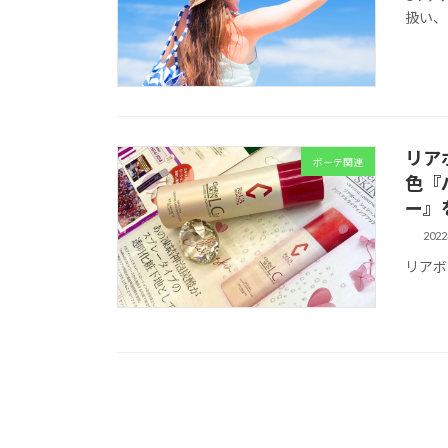
扱い、
リア
ボーテ関連
色『
ー』
202
リアボ