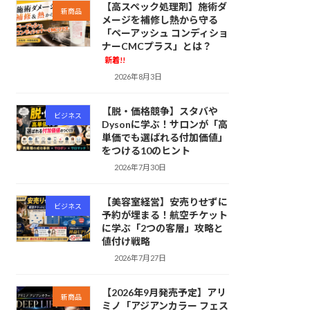
【高スペック処理剤】施術ダ
新商品
メージを補修し熱から守る
「ペーアッシュ コンディショ
ナーCMCプラス」とは？
新着!!
2026年8月3日
【脱・価格競争】スタバや
ビジネス
Dysonに学ぶ！サロンが「高
単価でも選ばれる付加価値」
をつける10のヒント
2026年7月30日
【美容室経営】安売りせずに
ビジネス
予約が埋まる！航空チケット
に学ぶ「2つの客層」攻略と
値付け戦略
2026年7月27日
【2026年9月発売予定】アリ
新商品
ミノ「アジアンカラー フェス