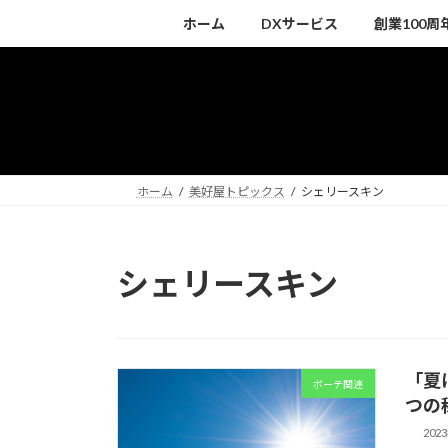
コ
ナ
ホーム
DXサービス
創業100
ン
ビ
テ
ゲ
ン
ー
ツ
シ
へ
ョ
ス
ン
キ
に
ホーム
美好屋トピックス
シェリースキン
ッ
移
プ
動
シェリースキン
「夏
ボーテ関連
つの
202