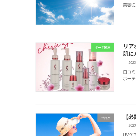
美容従
リア
ボーテ関連
肌に
202
口コミ
ボーテ
【必
ブログ
202
UVケ