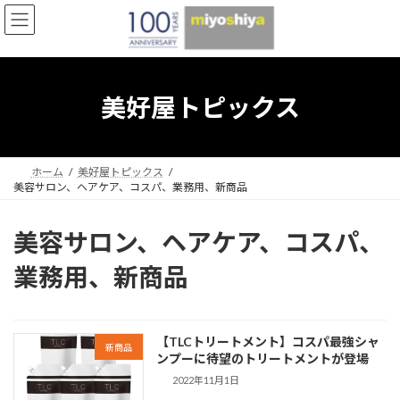
コ
ナ
ン
ビ
テ
ゲ
ン
ー
ツ
シ
へ
ョ
美好屋トピックス
ス
ン
キ
に
ッ
移
プ
動
ホーム
美好屋トピックス
美容サロン、ヘアケア、コスパ、業務用、新商品
美容サロン、ヘアケア、コスパ、
業務用、新商品
【TLCトリートメント】コスパ最強シャ
新商品
ンプーに待望のトリートメントが登場
2022年11月1日