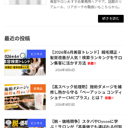
美容サロンおすすめ業務用ヘアケア。話題のリ
アムール、リアボーテの取扱いもこちらから。
続きを読む
最近の投稿
【2026年6月美容トレンド】縮毛矯正・
ビジネス
髪質改善が人気！検索ランキングをサロ
ン集客に活かす方法
新着!!
2026年8月6日
【高スペック処理剤】施術ダメージを補
新商品
修し熱から守る「ペーアッシュ コンディ
ショナーCMCプラス」とは？
新着!!
2026年8月3日
【脱・価格競争】スタバやDysonに学
ビジネス
ぶ！サロンが「高単価でも選ばれる付加