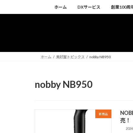
コ
ナ
ホーム
DXサービス
創業100
ン
ビ
テ
ゲ
ン
ー
ツ
シ
へ
ョ
ス
ン
キ
に
ホーム
美好屋トピックス
nobby NB950
ッ
移
プ
動
nobby NB950
NO
新商品
売！
202