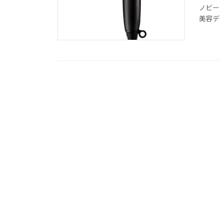
ノビー
美容デ