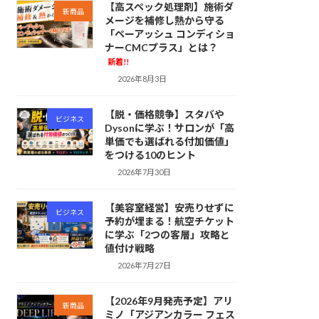
【高スペック処理剤】施術ダ
新商品
メージを補修し熱から守る
「ペーアッシュ コンディショ
ナーCMCプラス」とは？
新着!!
2026年8月3日
【脱・価格競争】スタバや
ビジネス
Dysonに学ぶ！サロンが「高
単価でも選ばれる付加価値」
をつける10のヒント
2026年7月30日
【美容室経営】安売りせずに
ビジネス
予約が埋まる！航空チケット
に学ぶ「2つの客層」攻略と
値付け戦略
2026年7月27日
【2026年9月発売予定】アリ
新商品
ミノ「アジアンカラー フェス