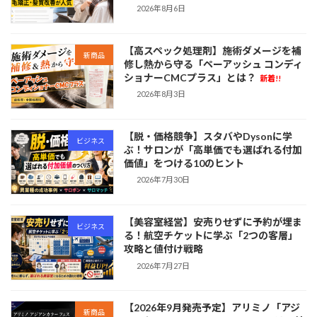
2026年8月6日
【高スペック処理剤】施術ダメージを補
新商品
修し熱から守る「ペーアッシュ コンディ
ショナーCMCプラス」とは？
新着!!
2026年8月3日
【脱・価格競争】スタバやDysonに学
ビジネス
ぶ！サロンが「高単価でも選ばれる付加
価値」をつける10のヒント
2026年7月30日
【美容室経営】安売りせずに予約が埋ま
ビジネス
る！航空チケットに学ぶ「2つの客層」
攻略と値付け戦略
2026年7月27日
【2026年9月発売予定】アリミノ「アジ
新商品