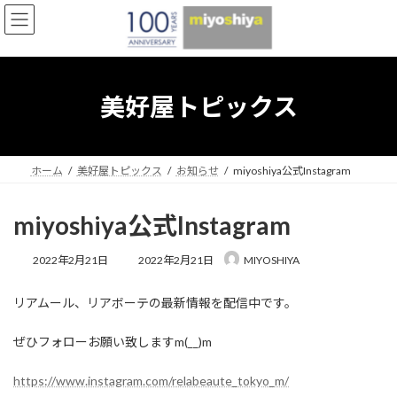
コ
ナ
ン
ビ
テ
ゲ
ン
ー
ツ
シ
へ
ョ
美好屋トピックス
ス
ン
キ
に
ッ
移
プ
動
ホーム
美好屋トピックス
お知らせ
miyoshiya公式Instagram
miyoshiya公式Instagram
最
2022年2月21日
2022年2月21日
MIYOSHIYA
終
更
リアムール、リアボーテの最新情報を配信中です。
新
日
時
ぜひフォローお願い致しますm(__)m
:
https://www.instagram.com/relabeaute_tokyo_m/