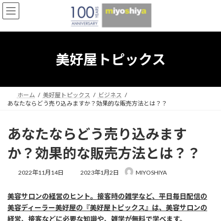
コ
ナ
ン
ビ
テ
ゲ
ン
ー
ツ
シ
へ
ョ
美好屋トピックス
ス
ン
キ
に
ッ
移
プ
動
ホーム
美好屋トピックス
ビジネス
あなたならどう売り込みますか？効果的な販売方法とは？？
あなたならどう売り込みます
か？効果的な販売方法とは？？
最
2022年11月14日
2023年1月2日
MIYOSHIYA
終
更
美容サロンの経営のヒント。接客時の雑学など、平日毎日配信の
新
日
美容ディーラー美好屋の『美好屋トピックス』は、美容サロンの
時
経営、接客などに必要な知識や、雑学が無料で学べます。