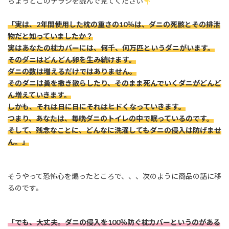
ちょっとこのチラシを読んで見てください
「実は、2年間使用した枕の重さの10％は、ダニの死骸とその排泄
物だと知っていましたか？
実はあなたの枕カバーには、何千、何万匹というダニがいます。
そのダニはどんどん卵を生み続けます。
ダニの数は増えるだけではありません。
そのダニは糞を撒き散らしたり、そのまま死んでいくダニがどんど
ん増えていきます。
しかも、それは日に日にそれはヒドくなっていきます。
つまり、あなたは、毎晩ダニのトイレの中で眠っているのです。
そして、残念なことに、どんなに洗濯してもダニの侵入は防げませ
ん。」
そうやって恐怖心を煽ったところで、、、次のように商品の話に移
るのです。
「でも、大丈夫。ダニの侵入を100％防ぐ枕カバーというのがある