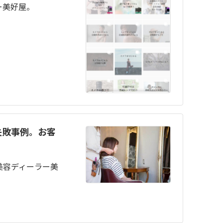
ー美好屋。
失敗事例。お客
美容ディーラー美