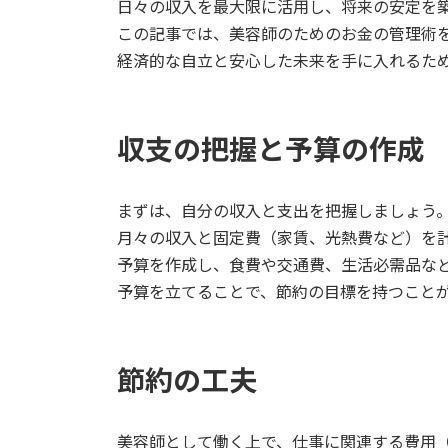
日々の収入を最大限に活用し、将来の安定を
時
この記事では、美容師のためのお金の管理術
:
経済的な自立と安心した未来を手に入れるた
収支の把握と予算の作成
まずは、自分の収入と支出を把握しましょう
月々の収入と固定費（家賃、光熱費など）を
予算を作成し、食費や交通費、生活必需品な
予算を立てることで、節約の目標を持つこと
節約の工夫
美容師として働く上で、仕事に関連する費用