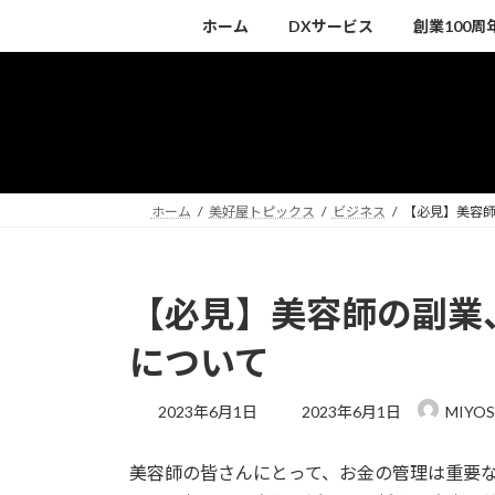
コ
ナ
ホーム
DXサービス
創業100
ン
ビ
テ
ゲ
ン
ー
ツ
シ
へ
ョ
ス
ン
キ
に
ホーム
美好屋トピックス
ビジネス
【必見】美容
ッ
移
プ
動
【必見】美容師の副業
について
最
2023年6月1日
2023年6月1日
MIYOS
終
更
美容師の皆さんにとって、お金の管理は重要
新
日