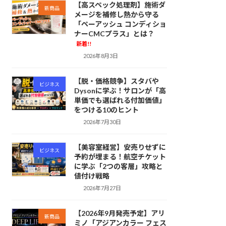
【高スペック処理剤】施術ダ
新商品
メージを補修し熱から守る
「ペーアッシュ コンディショ
ナーCMCプラス」とは？
新着!!
2026年8月3日
【脱・価格競争】スタバや
ビジネス
Dysonに学ぶ！サロンが「高
単価でも選ばれる付加価値」
をつける10のヒント
2026年7月30日
【美容室経営】安売りせずに
ビジネス
予約が埋まる！航空チケット
に学ぶ「2つの客層」攻略と
値付け戦略
2026年7月27日
【2026年9月発売予定】アリ
新商品
ミノ「アジアンカラー フェス