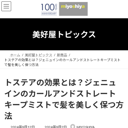
コ
ナ
ン
ビ
テ
ゲ
ン
ー
ツ
シ
へ
ョ
美好屋トピックス
ス
ン
キ
に
ッ
移
プ
動
ホーム
美好屋トピックス
新商品
トステアの効果とは？ジェニュインのカールアンドストレートキープミスト
で髪を美しく保つ方法
トステアの効果とは？ジェニュ
インのカールアンドストレート
キープミストで髪を美しく保つ方
法
最
2024年9月12日
2024年9月2日
MIYOSHIYA