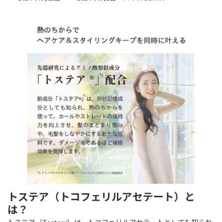
終
更
新
日
時
:
トステア（トコフェリルアセテート）と
は？