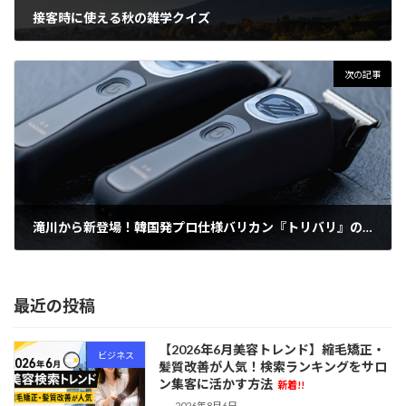
接客時に使える秋の雑学クイズ
2024年9月9日
次の記事
滝川から新登場！韓国発プロ仕様バリカン『トリバリ』の詳細解説【Z-Ⅱトリマー＆クリッパー】」
2024年9月19日
最近の投稿
【2026年6月美容トレンド】縮毛矯正・
ビジネス
髪質改善が人気！検索ランキングをサロ
ン集客に活かす方法
新着!!
2026年8月6日