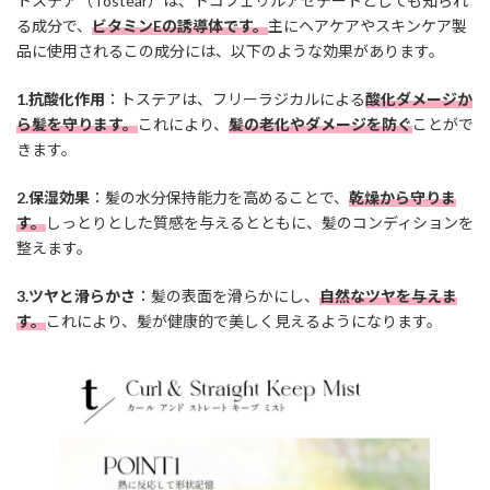
トステア（Tostear）は、トコフェリルアセテートとしても知られ
る成分で、
ビタミンEの誘導体です。
主にヘアケアやスキンケア製
品に使用されるこの成分には、以下のような効果があります。
1.抗酸化作用
：トステアは、フリーラジカルによる
酸化ダメージか
ら髪を守ります。
これにより、
髪の老化やダメージを防ぐ
ことがで
きます。
2.保湿効果
：髪の水分保持能力を高めることで、
乾燥から守りま
す。
しっとりとした質感を与えるとともに、髪のコンディションを
整えます。
3.ツヤと滑らかさ
：髪の表面を滑らかにし、
自然なツヤを与えま
す。
これにより、髪が健康的で美しく見えるようになります。