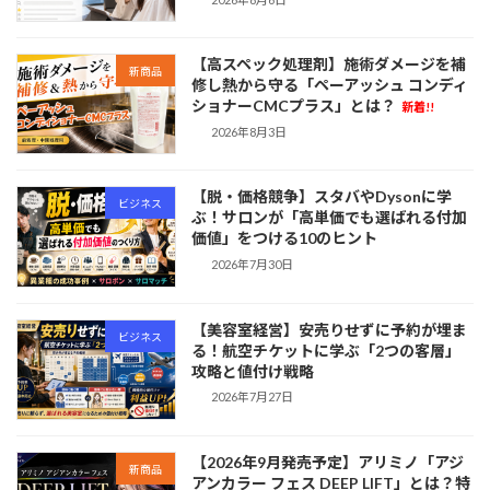
【高スペック処理剤】施術ダメージを補
新商品
修し熱から守る「ペーアッシュ コンディ
ショナーCMCプラス」とは？
新着!!
2026年8月3日
【脱・価格競争】スタバやDysonに学
ビジネス
ぶ！サロンが「高単価でも選ばれる付加
価値」をつける10のヒント
2026年7月30日
【美容室経営】安売りせずに予約が埋ま
ビジネス
る！航空チケットに学ぶ「2つの客層」
攻略と値付け戦略
2026年7月27日
【2026年9月発売予定】アリミノ「アジ
新商品
アンカラー フェス DEEP LIFT」とは？特