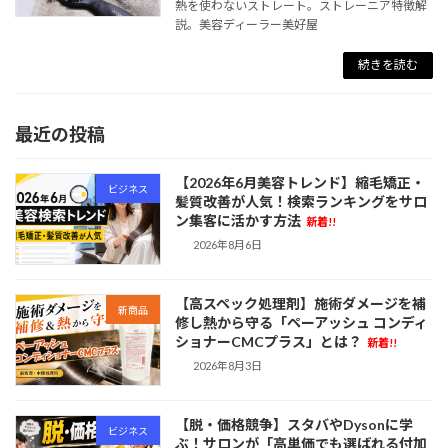
熱を使わないストレート。ストレーニア特徴解
説。美容ディーラー美好屋
続きを読む
最近の投稿
【2026年6月美容トレンド】縮毛矯正・
ビジネス
髪質改善が人気！検索ランキングをサロ
ン集客に活かす方法
新着!!
2026年8月6日
【高スペック処理剤】施術ダメージを補
新商品
修し熱から守る「ペーアッシュ コンディ
ショナーCMCプラス」とは？
新着!!
2026年8月3日
【脱・価格競争】スタバやDysonに学
ビジネス
ぶ！サロンが「高単価でも選ばれる付加