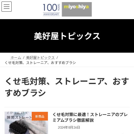
コ
ナ
ン
ビ
テ
ゲ
ン
ー
ツ
シ
へ
ョ
美好屋トピックス
ス
ン
キ
に
ッ
移
プ
動
ホーム
美好屋トピックス
くせ毛対策、ストレーニア、おすすめブラシ
くせ毛対策、ストレーニア、おす
すめブラシ
くせ毛対策に最適！ストレーニアのプレ
新商品
ミアムブラシ徹底解説
2024年8月26日