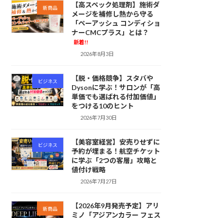
【高スペック処理剤】施術ダ
新商品
メージを補修し熱から守る
「ペーアッシュ コンディショ
ナーCMCプラス」とは？
新着!!
2026年8月3日
【脱・価格競争】スタバや
ビジネス
Dysonに学ぶ！サロンが「高
単価でも選ばれる付加価値」
をつける10のヒント
2026年7月30日
【美容室経営】安売りせずに
ビジネス
予約が埋まる！航空チケット
に学ぶ「2つの客層」攻略と
値付け戦略
2026年7月27日
【2026年9月発売予定】アリ
新商品
ミノ「アジアンカラー フェス