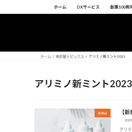
コ
ナ
ホーム
DXサービス
創業100
ン
ビ
テ
ゲ
ン
ー
ツ
シ
へ
ョ
ス
ン
キ
に
ホーム
美好屋トピックス
アリミノ新ミント2023
ッ
移
プ
動
アリミノ新ミント202
【新
新商品
202
アリミ