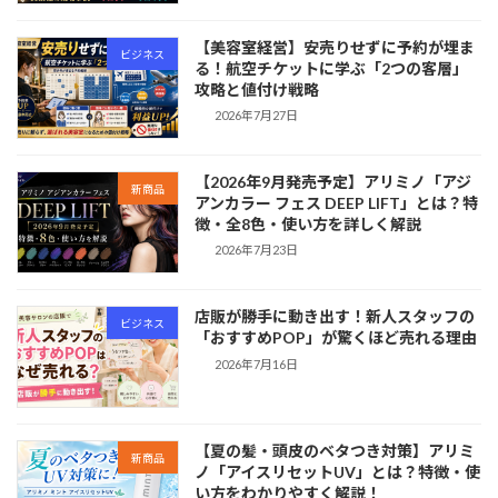
【美容室経営】安売りせずに予約が埋ま
ビジネス
る！航空チケットに学ぶ「2つの客層」
攻略と値付け戦略
2026年7月27日
【2026年9月発売予定】アリミノ「アジ
新商品
アンカラー フェス DEEP LIFT」とは？特
徴・全8色・使い方を詳しく解説
2026年7月23日
店販が勝手に動き出す！新人スタッフの
ビジネス
「おすすめPOP」が驚くほど売れる理由
2026年7月16日
【夏の髪・頭皮のベタつき対策】アリミ
新商品
ノ「アイスリセットUV」とは？特徴・使
い方をわかりやすく解説！