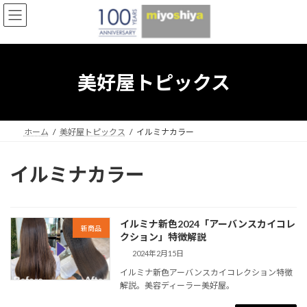
コ
ナ
ン
ビ
テ
ゲ
ン
ー
ツ
シ
へ
ョ
美好屋トピックス
ス
ン
キ
に
ッ
移
プ
動
ホーム
美好屋トピックス
イルミナカラー
イルミナカラー
イルミナ新色2024「アーバンスカイコレ
新商品
クション」特徴解説
2024年2月15日
イルミナ新色アーバンスカイコレクション特徴
解説。美容ディーラー美好屋。