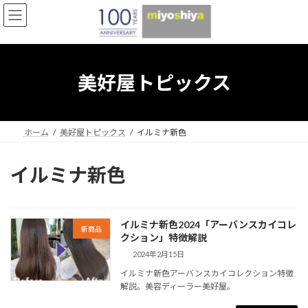
コ
ナ
ン
ビ
テ
ゲ
ン
ー
ツ
シ
へ
ョ
美好屋トピックス
ス
ン
キ
に
ッ
移
プ
動
ホーム
美好屋トピックス
イルミナ新色
イルミナ新色
イルミナ新色2024「アーバンスカイコレ
新商品
クション」特徴解説
2024年2月15日
イルミナ新色アーバンスカイコレクション特徴
解説。美容ディーラー美好屋。