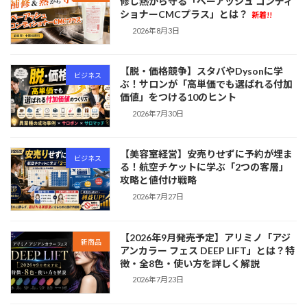
修し熱から守る「ペーアッシュ コンディ
ショナーCMCプラス」とは？
新着!!
2026年8月3日
【脱・価格競争】スタバやDysonに学
ビジネス
ぶ！サロンが「高単価でも選ばれる付加
価値」をつける10のヒント
2026年7月30日
【美容室経営】安売りせずに予約が埋ま
ビジネス
る！航空チケットに学ぶ「2つの客層」
攻略と値付け戦略
2026年7月27日
【2026年9月発売予定】アリミノ「アジ
新商品
アンカラー フェス DEEP LIFT」とは？特
徴・全8色・使い方を詳しく解説
2026年7月23日