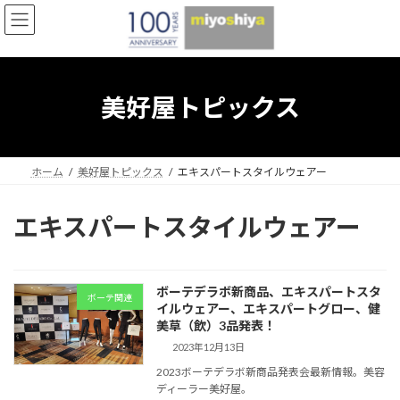
コ
ナ
ン
ビ
テ
ゲ
ン
ー
ツ
シ
へ
ョ
美好屋トピックス
ス
ン
キ
に
ッ
移
プ
動
ホーム
美好屋トピックス
エキスパートスタイルウェアー
エキスパートスタイルウェアー
ボーテデラボ新商品、エキスパートスタ
ボーテ関連
イルウェアー、エキスパートグロー、健
美草（飲）3品発表！
2023年12月13日
2023ボーテデラボ新商品発表会最新情報。美容
ディーラー美好屋。