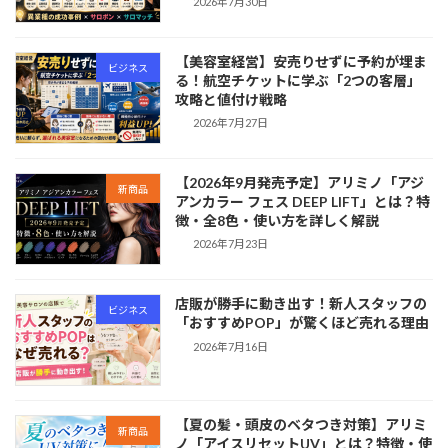
2026年7月30日
【美容室経営】安売りせずに予約が埋ま
ビジネス
る！航空チケットに学ぶ「2つの客層」
攻略と値付け戦略
2026年7月27日
【2026年9月発売予定】アリミノ「アジ
新商品
アンカラー フェス DEEP LIFT」とは？特
徴・全8色・使い方を詳しく解説
2026年7月23日
店販が勝手に動き出す！新人スタッフの
ビジネス
「おすすめPOP」が驚くほど売れる理由
2026年7月16日
【夏の髪・頭皮のベタつき対策】アリミ
新商品
ノ「アイスリセットUV」とは？特徴・使