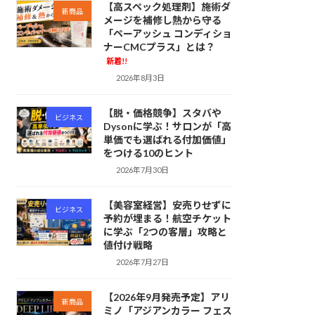
【高スペック処理剤】施術ダ
新商品
メージを補修し熱から守る
「ペーアッシュ コンディショ
ナーCMCプラス」とは？
新着!!
2026年8月3日
【脱・価格競争】スタバや
ビジネス
Dysonに学ぶ！サロンが「高
単価でも選ばれる付加価値」
をつける10のヒント
2026年7月30日
【美容室経営】安売りせずに
ビジネス
予約が埋まる！航空チケット
に学ぶ「2つの客層」攻略と
値付け戦略
2026年7月27日
【2026年9月発売予定】アリ
新商品
ミノ「アジアンカラー フェス