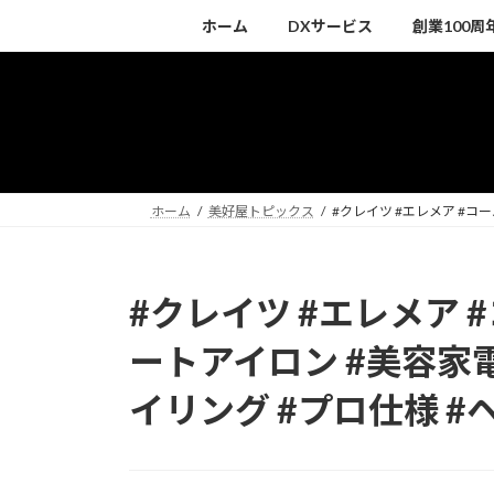
コ
ナ
ホーム
DXサービス
創業100
ン
ビ
テ
ゲ
ン
ー
ツ
シ
へ
ョ
ス
ン
キ
に
ホーム
美好屋トピックス
#クレイツ #エレメア #コ
ッ
移
プ
動
#クレイツ #エレメア 
ートアイロン #美容家電
イリング #プロ仕様 #