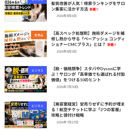
髪質改善が人気！検索ランキングをサロ
ン集客に活かす方法
新着!!
2026年8月6日
【高スペック処理剤】施術ダメージを補
新商品
修し熱から守る「ペーアッシュ コンディ
ショナーCMCプラス」とは？
新着!!
2026年8月3日
【脱・価格競争】スタバやDysonに学
ビジネス
ぶ！サロンが「高単価でも選ばれる付加
価値」をつける10のヒント
2026年7月30日
【美容室経営】安売りせずに予約が埋ま
ビジネス
る！航空チケットに学ぶ「2つの客層」
攻略と値付け戦略
2026年7月27日