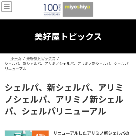
コ
ナ
ン
ビ
テ
ゲ
ン
ー
ツ
シ
へ
ョ
美好屋トピックス
ス
ン
キ
に
ッ
移
プ
動
ホーム
美好屋トピックス
シェルパ、新シェルパ、アリミノシェルパ、アリミノ新シェルパ、シェルパ
リニューアル
シェルパ、新シェルパ、アリミ
ノシェルパ、アリミノ新シェル
パ、シェルパリニューアル
リニューアルしたアリミノ新シェルパの
新商品