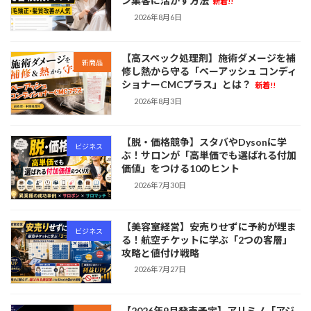
ン集客に活かす方法
新着!!
2026年8月6日
【高スペック処理剤】施術ダメージを補
新商品
修し熱から守る「ペーアッシュ コンディ
ショナーCMCプラス」とは？
新着!!
2026年8月3日
【脱・価格競争】スタバやDysonに学
ビジネス
ぶ！サロンが「高単価でも選ばれる付加
価値」をつける10のヒント
2026年7月30日
【美容室経営】安売りせずに予約が埋ま
ビジネス
る！航空チケットに学ぶ「2つの客層」
攻略と値付け戦略
2026年7月27日
【2026年9月発売予定】アリミノ「アジ