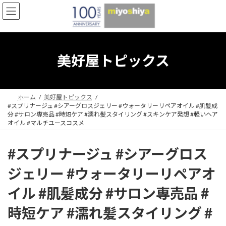
コ
ナ
ン
ビ
テ
ゲ
ン
ー
ツ
シ
へ
ョ
美好屋トピックス
ス
ン
キ
に
ッ
移
プ
動
ホーム
美好屋トピックス
#スプリナージュ #シアーグロスジェリー #ウォータリーリペアオイル #肌髪成
分 #サロン専売品 #時短ケア #濡れ髪スタイリング #スキンケア発想 #軽いヘア
オイル #マルチユースコスメ
#スプリナージュ #シアーグロス
ジェリー #ウォータリーリペアオ
イル #肌髪成分 #サロン専売品 #
時短ケア #濡れ髪スタイリング #