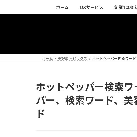
コ
ナ
ホーム
DXサービス
創業100
ン
ビ
テ
ゲ
ン
ー
ツ
シ
へ
ョ
ス
ン
キ
に
ホーム
美好屋トピックス
ホットペッパー検索ワード
ッ
移
プ
動
ホットペッパー検索ワ
パー、検索ワード、美
ド