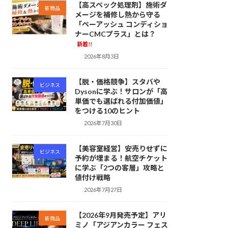
【高スペック処理剤】施術ダ
新商品
メージを補修し熱から守る
「ペーアッシュ コンディショ
ナーCMCプラス」とは？
新着!!
2026年8月3日
【脱・価格競争】スタバや
ビジネス
Dysonに学ぶ！サロンが「高
単価でも選ばれる付加価値」
をつける10のヒント
2026年7月30日
【美容室経営】安売りせずに
ビジネス
予約が埋まる！航空チケット
に学ぶ「2つの客層」攻略と
値付け戦略
2026年7月27日
【2026年9月発売予定】アリ
新商品
ミノ「アジアンカラー フェス