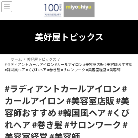
コ
ナ
ン
ビ
テ
ゲ
ン
ー
ツ
シ
へ
ョ
美好屋トピックス
ス
ン
キ
に
ッ
移
プ
動
ホーム
美好屋トピックス
#ラディアントカールアイロン #カールアイロン #美容室店販 #美容師おすすめ
#韓国風ヘア #くびれヘア #巻き髪 #サロンワーク #美容室経営 #美容師
#ラディアントカールアイロン #
カールアイロン #美容室店販 #美
容師おすすめ #韓国風ヘア #くび
れヘア #巻き髪 #サロンワーク #
美容室経営 #美容師