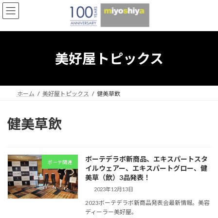
コ
ナ
ン
ビ
テ
ゲ
ン
ー
ツ
シ
へ
ョ
美好屋トピックス
ス
ン
キ
に
ッ
移
プ
動
ホーム
美好屋トピックス
健美草飲
健美草飲
ボーテデラボ新商品、エキスパートスタ
ボーテ関連
イルウェアー、エキスパートグロー、健
美草（飲）3品発表！
2023年12月13日
2023ボーテデラボ新商品発表会最新情報。美容
ディーラー美好屋。