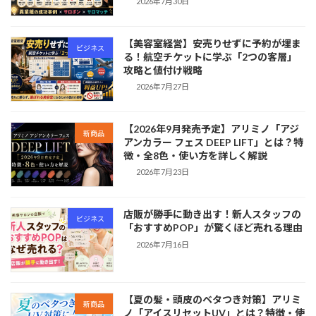
2026年7月30日
【美容室経営】安売りせずに予約が埋ま
ビジネス
る！航空チケットに学ぶ「2つの客層」
攻略と値付け戦略
2026年7月27日
【2026年9月発売予定】アリミノ「アジ
新商品
アンカラー フェス DEEP LIFT」とは？特
徴・全8色・使い方を詳しく解説
2026年7月23日
店販が勝手に動き出す！新人スタッフの
ビジネス
「おすすめPOP」が驚くほど売れる理由
2026年7月16日
【夏の髪・頭皮のベタつき対策】アリミ
新商品
ノ「アイスリセットUV」とは？特徴・使