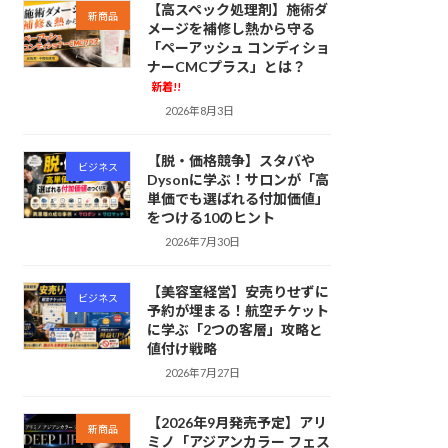
【高スペック処理剤】施術ダ
新商品
メージを補修し熱から守る
「ペーアッシュ コンディショ
ナーCMCプラス」とは？
新着!!
2026年8月3日
【脱・価格競争】スタバや
ビジネス
Dysonに学ぶ！サロンが「高
単価でも選ばれる付加価値」
をつける10のヒント
2026年7月30日
【美容室経営】安売りせずに
ビジネス
予約が埋まる！航空チケット
に学ぶ「2つの客層」攻略と
値付け戦略
2026年7月27日
【2026年9月発売予定】アリ
新商品
ミノ「アジアンカラー フェス