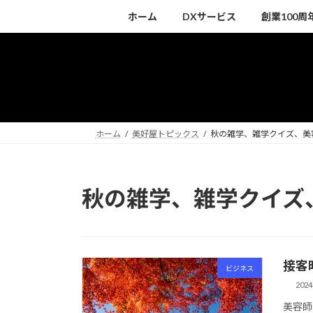
コ
ナ
ホーム
DXサービス
創業100
ン
ビ
テ
ゲ
ン
ー
ツ
シ
へ
ョ
ス
ン
キ
に
ホーム
美好屋トピックス
秋の雑学、雑学クイズ、美
ッ
移
プ
動
秋の雑学、雑学クイズ
接客
ビジネス
202
美容師