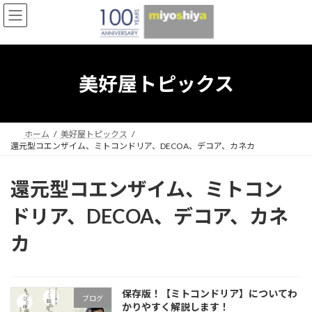
コ
ナ
ン
ビ
テ
ゲ
ン
ー
ツ
シ
へ
ョ
美好屋トピックス
ス
ン
キ
に
ッ
移
プ
動
ホーム
美好屋トピックス
還元型コエンザイム、ミトコンドリア、DECOA、デコア、カネカ
還元型コエンザイム、ミトコン
ドリア、DECOA、デコア、カネ
カ
保存版！【ミトコンドリア】についてわ
ブログ
かりやすく解説します！