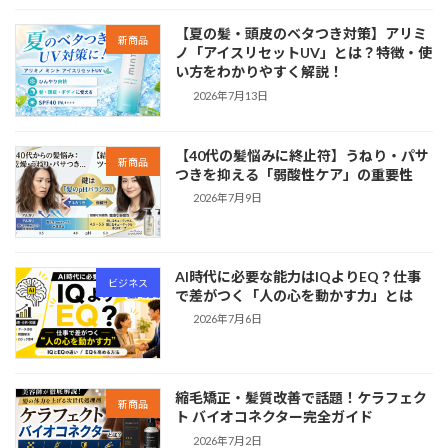
【夏の髪・頭皮のベタつき対策】アリミ
新商品
ノ「アイスリセットUV」とは？特徴・使
い方をわかりやすく解説！
2026年7月13日
【40代の髪悩みに終止符】うねり・パサ
新商品
つきを抑える「弱酸性ケア」の重要性
2026年7月9日
AI時代に必要な能力はIQよりEQ？仕事
ビジネス
で差がつく「人の心を動かす力」とは
2026年7月6日
縮毛矯正・髪質改善で話題！ケラフェク
新商品
ト バイオコネクター完全ガイド
2026年7月2日