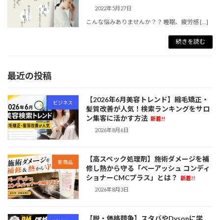
2022年5月27日
こんな悩みありませんか？？ 睡眠、疲労感 […]
続きを読む
最近の投稿
【2026年6月美容トレンド】縮毛矯正・
ビジネス
髪質改善が人気！検索ランキングをサロ
ン集客に活かす方法
新着!!
2026年8月6日
【高スペック処理剤】施術ダメージを補
新商品
修し熱から守る「ペーアッシュ コンディ
ショナーCMCプラス」とは？
新着!!
2026年8月3日
【脱・価格競争】スタバやDysonに学