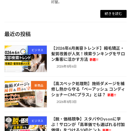
好屋。
続きを読む
最近の投稿
【2026年6月美容トレンド】縮毛矯正・
ビジネス
髪質改善が人気！検索ランキングをサロ
ン集客に活かす方法
新着!!
2026年8月6日
【高スペック処理剤】施術ダメージを補
新商品
修し熱から守る「ペーアッシュ コンディ
ショナーCMCプラス」とは？
新着!!
2026年8月3日
【脱・価格競争】スタバやDysonに学
ビジネス
ぶ！サロンが「高単価でも選ばれる付加
価値」をつける10のヒント
新着!!