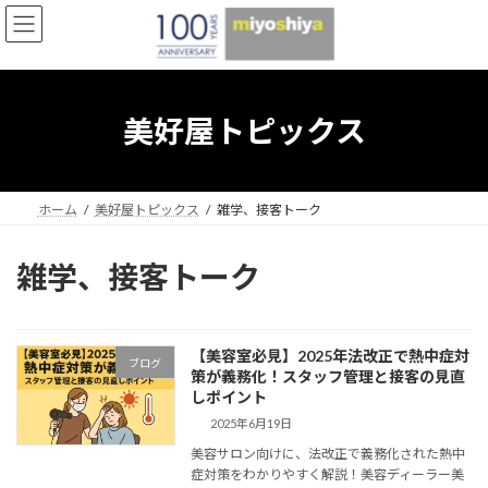
コ
ナ
ン
ビ
テ
ゲ
ン
ー
ツ
シ
へ
ョ
美好屋トピックス
ス
ン
キ
に
ッ
移
プ
動
ホーム
美好屋トピックス
雑学、接客トーク
雑学、接客トーク
【美容室必見】2025年法改正で熱中症対
ブログ
策が義務化！スタッフ管理と接客の見直
しポイント
2025年6月19日
美容サロン向けに、法改正で義務化された熱中
症対策をわかりやすく解説！美容ディーラー美