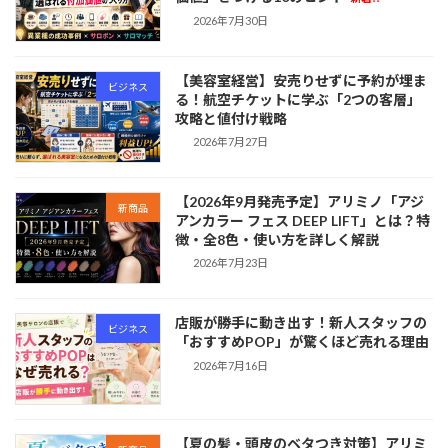
2026年7月30日
【美容室経営】安売りせずに予約が埋ま
ビジネス
る！航空チケットに学ぶ「2つの客層」
攻略と値付け戦略
2026年7月27日
【2026年9月発売予定】アリミノ「アジ
新商品
アンカラー フェス DEEP LIFT」とは？特
徴・全8色・使い方を詳しく解説
2026年7月23日
店販が勝手に動き出す！新人スタッフの
ビジネス
「おすすめPOP」が驚くほど売れる理由
2026年7月16日
【夏の髪・頭皮のベタつき対策】アリミ