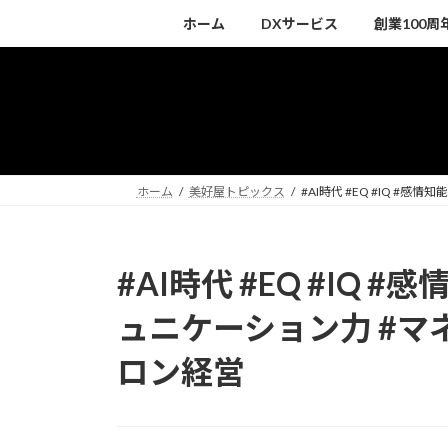
コ
ナ
ホーム
DXサービス
創業100
ン
ビ
テ
ゲ
ン
ー
ツ
シ
へ
ョ
ス
ン
キ
に
ホーム
美好屋トピックス
#AI時代 #EQ #IQ #
ッ
移
プ
動
#AI時代 #EQ #IQ #
ュニケーション力 #マネ
ロン経営