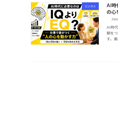
AI
ビジネス
の心
202
AI時
頼をつ
す。美