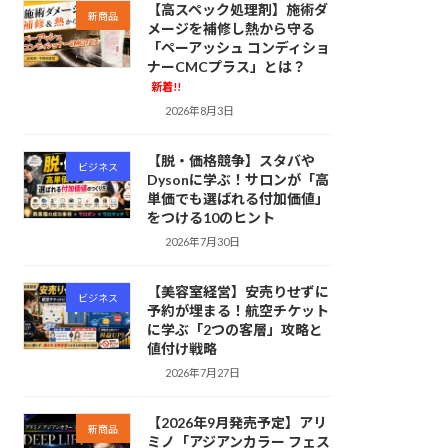
【高スペック処理剤】施術ダ
新商品
メージを補修し熱から守る
「ペーアッシュ コンディショ
ナーCMCプラス」とは？
新着!!
2026年8月3日
【脱・価格競争】スタバや
ビジネス
Dysonに学ぶ！サロンが「高
単価でも選ばれる付加価値」
をつける10のヒント
2026年7月30日
【美容室経営】安売りせずに
ビジネス
予約が埋まる！航空チケット
に学ぶ「2つの客層」攻略と
値付け戦略
2026年7月27日
【2026年9月発売予定】アリ
新商品
ミノ「アジアンカラー フェス