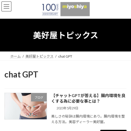
コ
ナ
ン
ビ
テ
ゲ
ン
ー
ツ
シ
へ
ョ
美好屋トピックス
ス
ン
キ
に
ッ
移
プ
動
ホーム
美好屋トピックス
chat GPT
chat GPT
【チャットGPTが答える】腸内環境を良
ブログ
くする為に必要な事とは？
2023年5月29日
美しさの秘訣は腸内環境にあり。腸内環境を整
える方法。美容ディーラー美好屋。