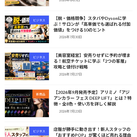
【脱・価格競争】スタバやDysonに学
ビジネス
ぶ！サロンが「高単価でも選ばれる付加
価値」をつける10のヒント
2026年7月30日
【美容室経営】安売りせずに予約が埋ま
ビジネス
る！航空チケットに学ぶ「2つの客層」
攻略と値付け戦略
2026年7月27日
【2026年9月発売予定】アリミノ「アジ
新商品
アンカラー フェス DEEP LIFT」とは？特
徴・全8色・使い方を詳しく解説
2026年7月23日
店販が勝手に動き出す！新人スタッフの
ビジネス
「おすすめPOP」が驚くほど売れる理由