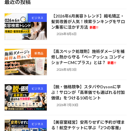
最近の投稿
【2026年6月美容トレンド】縮毛矯正・
ビジネス
髪質改善が人気！検索ランキングをサロ
ン集客に活かす方法
新着!!
2026年8月6日
【高スペック処理剤】施術ダメージを補
新商品
修し熱から守る「ペーアッシュ コンディ
ショナーCMCプラス」とは？
新着!!
2026年8月3日
【脱・価格競争】スタバやDysonに学
ビジネス
ぶ！サロンが「高単価でも選ばれる付加
価値」をつける10のヒント
2026年7月30日
【美容室経営】安売りせずに予約が埋ま
ビジネス
る！航空チケットに学ぶ「2つの客層」