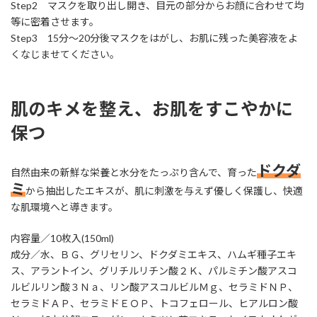
Step2 マスクを取り出し開き、目元の部分からお顔に合わせて均
等に密着させます。
Step3 15分～20分後マスクをはがし、お肌に残った美容液をよ
くなじませてください。
肌のキメを整え、お肌をすこやかに
保つ
ドクダ
自然由来の新鮮な栄養と水分をたっぷり含んで、育った
ミ
から抽出したエキスが、肌に刺激を与えず優しく保護し、快適
な肌環境へと導きます。
内容量／10枚入(150ml)
成分／水、ＢＧ、グリセリン、ドクダミエキス、ハムギ種子エキ
ス、アラントイン、グリチルリチン酸２Ｋ、パルミチン酸アスコ
ルビルリン酸３Ｎａ、リン酸アスコルビルＭｇ、セラミドＮＰ、
セラミドＡＰ、セラミドＥＯＰ、トコフェロール、ヒアルロン酸