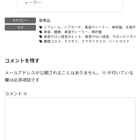
ィーラー
新商品
カテゴリー
リアムール、リアボーテ、美容ディーラー、美好屋、正規代理
タグ
美容、健康、美容ディーラー、美好屋
美容サロン経営のヒント、美容サロン経営、サロンビジネス成
韓国コスメ、ドクダミ、ドクダミマスク、シートマスク
コメントを残す
メールアドレスが公開されることはありません。
※
が付いている
欄は必須項目です
コメント
※