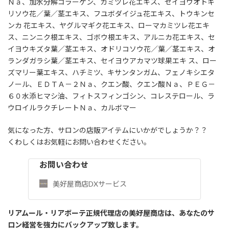
Ｎａ、加水分解コラーゲン、カミツレ花エキス、セイヨウオトギ
リソウ花／葉／茎エキス、フユボダイジュ花エキス、トウキンセ
ンカ 花エキス、ヤグルマギク花エキス、ローマカミツレ花エキ
ス、ニンニク根エキス、ゴボウ根エキス、アルニカ花エキス、セ
イヨウキズタ葉／茎エキス、オドリコソウ花／葉／茎エキス、オ
ランダガラシ葉／茎エキス、セイヨウアカマツ球果エキ ス、ロー
ズマリー葉エキス、ハチミツ、キサンタンガム、フェノキシエタ
ノール、ＥＤＴＡ－２Ｎａ、クエン酸、クエン酸Ｎａ、ＰＥＧ－
６０水添ヒマシ油、フィトスフィンゴシン、コレステロール、ラ
ウロイルラクチレートＮａ、カルボマー
気になった方、サロンの店販アイテムにいかがでしょうか？？
くわしくはお気軽にお問い合わせください。
お問い合わせ
美好屋商店DXサービス
リアムール・リアボーテ正規代理店の美好屋商店は、あなたのサ
ロン経営を強力にバックアップ致します。