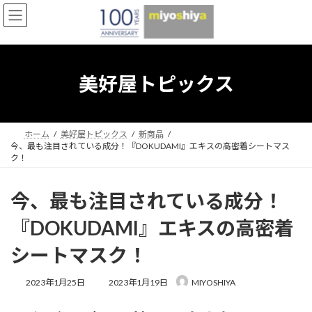
コ
ナ
ン
ビ
テ
ゲ
ン
ー
ツ
シ
へ
ョ
美好屋トピックス
ス
ン
キ
に
ッ
移
プ
動
ホーム
美好屋トピックス
新商品
今、最も注目されている成分！『DOKUDAMI』エキスの高密着シートマス
ク！
今、最も注目されている成分！
『DOKUDAMI』エキスの高密着
シートマスク！
最
2023年1月25日
2023年1月19日
MIYOSHIYA
終
更